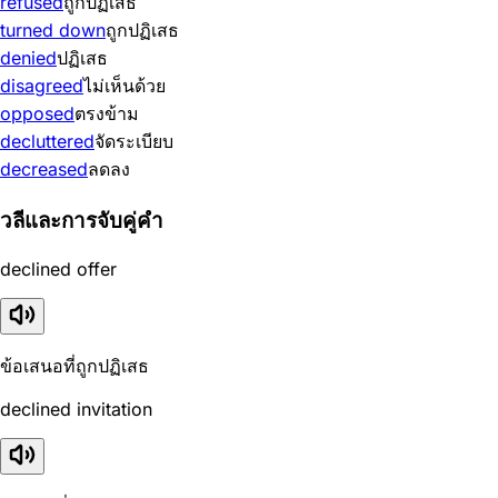
refused
ถูกปฏิเสธ
turned down
ถูกปฏิเสธ
denied
ปฏิเสธ
disagreed
ไม่เห็นด้วย
opposed
ตรงข้าม
decluttered
จัดระเบียบ
decreased
ลดลง
วลีและการจับคู่คำ
declined offer
ข้อเสนอที่ถูกปฏิเสธ
declined invitation