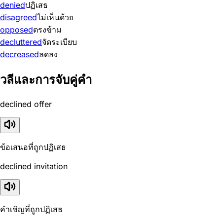
denied
ปฏิเสธ
disagreed
ไม่เห็นด้วย
opposed
ตรงข้าม
decluttered
จัดระเบียบ
decreased
ลดลง
วลีและการจับคู่คำ
declined offer
ข้อเสนอที่ถูกปฏิเสธ
declined invitation
คำเชิญที่ถูกปฏิเสธ