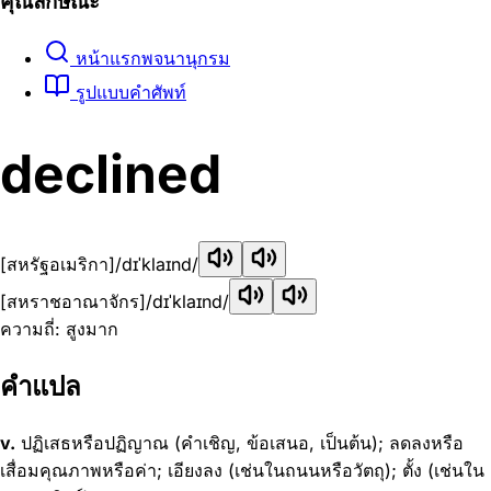
คุณลักษณะ
หน้าแรกพจนานุกรม
รูปแบบคำศัพท์
declined
[สหรัฐอเมริกา]
/dɪˈklaɪnd/
[สหราชอาณาจักร]
/dɪˈklaɪnd/
ความถี่: สูงมาก
คำแปล
v.
ปฏิเสธหรือปฏิญาณ (คำเชิญ, ข้อเสนอ, เป็นต้น); ลดลงหรือ
เสื่อมคุณภาพหรือค่า; เอียงลง (เช่นในถนนหรือวัตถุ); ตั้ง (เช่นใน