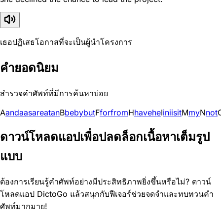
เธอปฏิเสธโอกาสที่จะเป็นผู้นำโครงการ
คำยอดนิยม
สำรวจคำศัพท์ที่มีการค้นหาบ่อย
A
and
a
as
are
at
an
B
be
by
but
F
for
from
H
have
he
I
in
i
is
it
M
my
N
not
ดาวน์โหลดแอปเพื่อปลดล็อกเนื้อหาเต็มรูป
แบบ
ต้องการเรียนรู้คำศัพท์อย่างมีประสิทธิภาพยิ่งขึ้นหรือไม่? ดาวน์
โหลดแอป DictoGo แล้วสนุกกับฟีเจอร์ช่วยจดจำและทบทวนคำ
ศัพท์มากมาย!