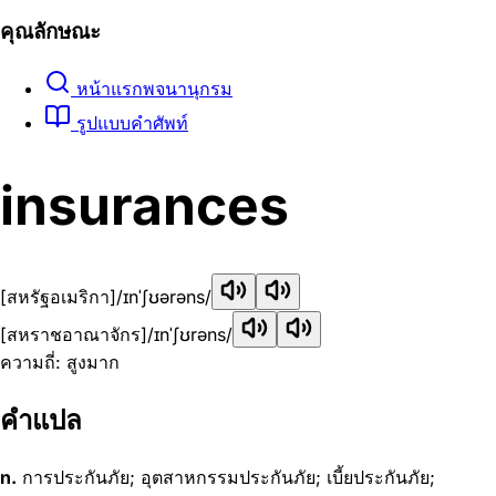
คุณลักษณะ
หน้าแรกพจนานุกรม
รูปแบบคำศัพท์
insurances
[สหรัฐอเมริกา]
/ɪnˈʃʊərəns/
[สหราชอาณาจักร]
/ɪnˈʃʊrəns/
ความถี่: สูงมาก
คำแปล
n.
การประกันภัย; อุตสาหกรรมประกันภัย; เบี้ยประกันภัย;