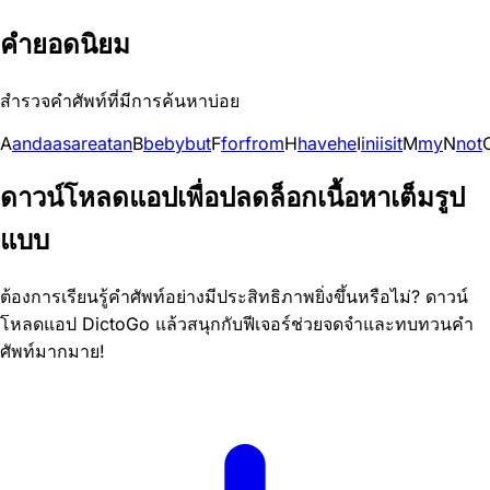
คำยอดนิยม
สำรวจคำศัพท์ที่มีการค้นหาบ่อย
A
and
a
as
are
at
an
B
be
by
but
F
for
from
H
have
he
I
in
i
is
it
M
my
N
not
ดาวน์โหลดแอปเพื่อปลดล็อกเนื้อหาเต็มรูป
แบบ
ต้องการเรียนรู้คำศัพท์อย่างมีประสิทธิภาพยิ่งขึ้นหรือไม่? ดาวน์
โหลดแอป DictoGo แล้วสนุกกับฟีเจอร์ช่วยจดจำและทบทวนคำ
ศัพท์มากมาย!