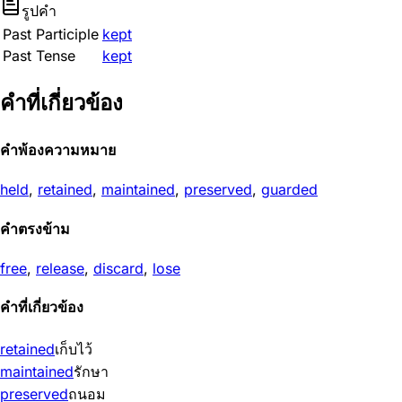
รูปคำ
Past Participle
kept
Past Tense
kept
คำที่เกี่ยวข้อง
คำพ้องความหมาย
held
,
retained
,
maintained
,
preserved
,
guarded
คำตรงข้าม
free
,
release
,
discard
,
lose
คำที่เกี่ยวข้อง
retained
เก็บไว้
maintained
รักษา
preserved
ถนอม