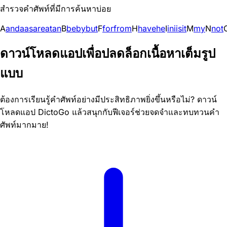
สำรวจคำศัพท์ที่มีการค้นหาบ่อย
A
and
a
as
are
at
an
B
be
by
but
F
for
from
H
have
he
I
in
i
is
it
M
my
N
not
ดาวน์โหลดแอปเพื่อปลดล็อกเนื้อหาเต็มรูป
แบบ
ต้องการเรียนรู้คำศัพท์อย่างมีประสิทธิภาพยิ่งขึ้นหรือไม่? ดาวน์
โหลดแอป DictoGo แล้วสนุกกับฟีเจอร์ช่วยจดจำและทบทวนคำ
ศัพท์มากมาย!