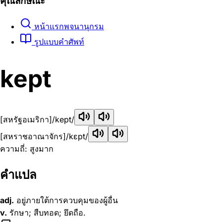
คุณลักษณะ
หน้าแรกพจนานุกรม
รูปแบบคำศัพท์
kept
[สหรัฐอเมริกา]
/kept/
[สหราชอาณาจักร]
/kɛpt/
ความถี่: สูงมาก
คำแปล
adj.
อยู่ภายใต้การควบคุมของผู้อื่น
v.
รักษา; สืบทอด; ยึดถือ.