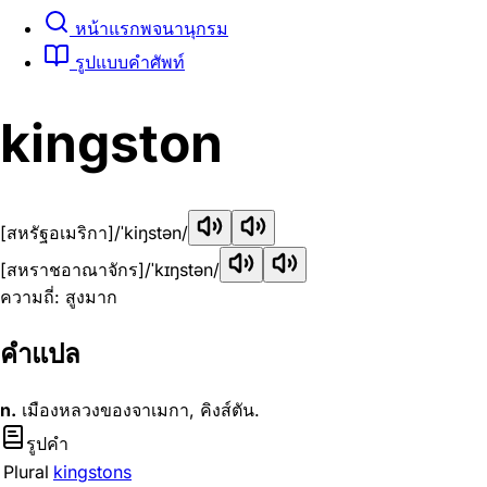
หน้าแรกพจนานุกรม
รูปแบบคำศัพท์
kingston
[สหรัฐอเมริกา]
/ˈkiŋstən/
[สหราชอาณาจักร]
/ˈkɪŋstən/
ความถี่: สูงมาก
คำแปล
n.
เมืองหลวงของจาเมกา, คิงส์ตัน.
รูปคำ
Plural
kingstons