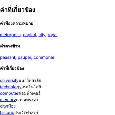
คำที่เกี่ยวข้อง
คำพ้องความหมาย
metropolis
,
capital
,
city
,
royal
คำตรงข้าม
peasant
,
pauper
,
commoner
คำที่เกี่ยวข้อง
university
มหาวิทยาลัย
technology
เทคโนโลยี
computer
คอมพิวเตอร์
memory
ความทรงจำ
city
เมือง
historic
ประวัติศาสตร์