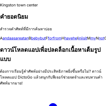
Kingston town center
คำยอดนิยม
สำรวจคำศัพท์ที่มีการค้นหาบ่อย
A
and
a
as
are
at
an
B
be
by
but
F
for
from
H
have
he
I
in
i
is
it
M
my
N
not
ดาวน์โหลดแอปเพื่อปลดล็อกเนื้อหาเต็มรูป
แบบ
ต้องการเรียนรู้คำศัพท์อย่างมีประสิทธิภาพยิ่งขึ้นหรือไม่? ดาวน์
โหลดแอป DictoGo แล้วสนุกกับฟีเจอร์ช่วยจดจำและทบทวนคำ
ศัพท์มากมาย!