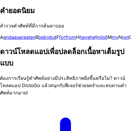
คำยอดนิยม
สำรวจคำศัพท์ที่มีการค้นหาบ่อย
A
and
a
as
are
at
an
B
be
by
but
F
for
from
H
have
he
I
in
i
is
it
M
my
N
not
ดาวน์โหลดแอปเพื่อปลดล็อกเนื้อหาเต็มรูป
แบบ
ต้องการเรียนรู้คำศัพท์อย่างมีประสิทธิภาพยิ่งขึ้นหรือไม่? ดาวน์
โหลดแอป DictoGo แล้วสนุกกับฟีเจอร์ช่วยจดจำและทบทวนคำ
ศัพท์มากมาย!