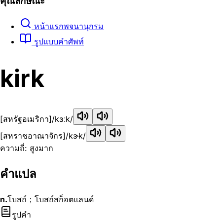
คุณลักษณะ
หน้าแรกพจนานุกรม
รูปแบบคำศัพท์
kirk
[สหรัฐอเมริกา]
/kɜːk/
[สหราชอาณาจักร]
/kɝk/
ความถี่: สูงมาก
คำแปล
n.
โบสถ์；โบสถ์สก็อตแลนด์
รูปคำ