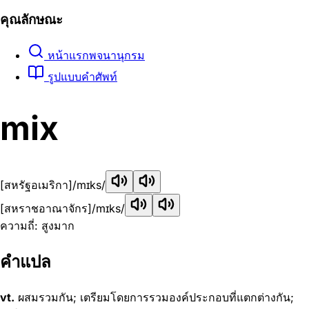
คุณลักษณะ
หน้าแรกพจนานุกรม
รูปแบบคำศัพท์
mix
[สหรัฐอเมริกา]
/mɪks/
[สหราชอาณาจักร]
/mɪks/
ความถี่: สูงมาก
คำแปล
vt.
ผสมรวมกัน; เตรียมโดยการรวมองค์ประกอบที่แตกต่างกัน;