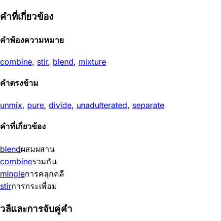
คำที่เกี่ยวข้อง
คำพ้องความหมาย
combine
,
stir
,
blend
,
mixture
คำตรงข้าม
unmix
,
pure
,
divide
,
unadulterated
,
separate
คำที่เกี่ยวข้อง
blend
ผสมผสาน
combine
รวมกัน
mingle
การคลุกคลี
stir
การกระเพื่อม
วลีและการจับคู่คำ