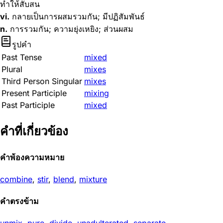
ทำให้สับสน
vi.
กลายเป็นการผสมรวมกัน; มีปฏิสัมพันธ์
n.
การรวมกัน; ความยุ่งเหยิง; ส่วนผสม
รูปคำ
Past Tense
mixed
Plural
mixes
Third Person Singular
mixes
Present Participle
mixing
Past Participle
mixed
คำที่เกี่ยวข้อง
คำพ้องความหมาย
combine
,
stir
,
blend
,
mixture
คำตรงข้าม
unmix
,
pure
,
divide
,
unadulterated
,
separate