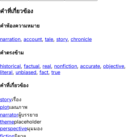
คำที่เกี่ยวข้อง
คำพ้องความหมาย
narration
,
account
,
tale
,
story
,
chronicle
คำตรงข้าม
historical
,
factual
,
real
,
nonfiction
,
accurate
,
objective
,
literal
,
unbiased
,
fact
,
true
คำที่เกี่ยวข้อง
story
เรื่อง
plot
แผนภาพ
narrator
ผู้บรรยาย
theme
placeholder
perspective
มุมมอง
fiction
นิยาย