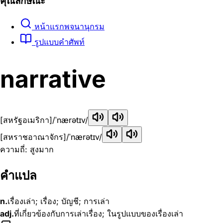
คุณลักษณะ
หน้าแรกพจนานุกรม
รูปแบบคำศัพท์
narrative
[สหรัฐอเมริกา]
/ˈnærətɪv/
[สหราชอาณาจักร]
/ˈnærətɪv/
ความถี่: สูงมาก
คำแปล
n.
เรื่องเล่า; เรื่อง; บัญชี; การเล่า
adj.
ที่เกี่ยวข้องกับการเล่าเรื่อง; ในรูปแบบของเรื่องเล่า