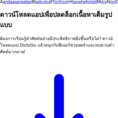
A
and
a
as
are
at
an
B
be
by
but
F
for
from
H
have
he
I
in
i
is
it
M
my
N
not
ดาวน์โหลดแอปเพื่อปลดล็อกเนื้อหาเต็มรูป
แบบ
ต้องการเรียนรู้คำศัพท์อย่างมีประสิทธิภาพยิ่งขึ้นหรือไม่? ดาวน์
โหลดแอป DictoGo แล้วสนุกกับฟีเจอร์ช่วยจดจำและทบทวนคำ
ศัพท์มากมาย!