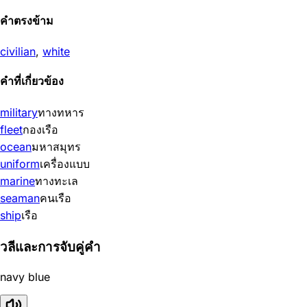
คำตรงข้าม
civilian
,
white
คำที่เกี่ยวข้อง
military
ทางทหาร
fleet
กองเรือ
ocean
มหาสมุทร
uniform
เครื่องแบบ
marine
ทางทะเล
seaman
คนเรือ
ship
เรือ
วลีและการจับคู่คำ
navy blue