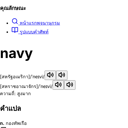
คุณลักษณะ
หน้าแรกพจนานุกรม
รูปแบบคำศัพท์
navy
[สหรัฐอเมริกา]
/ˈneɪvi/
[สหราชอาณาจักร]
/ˈneɪvi/
ความถี่: สูงมาก
คำแปล
n.
กองทัพเรือ