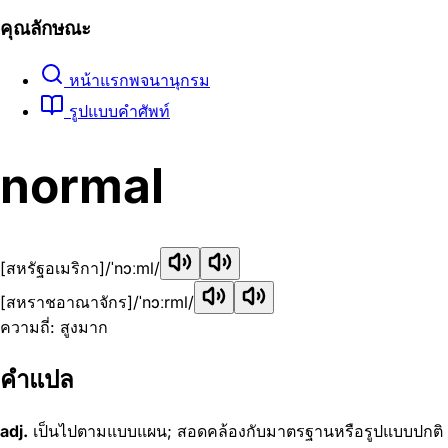
คุณลักษณะ
หน้าแรกพจนานุกรม
รูปแบบคำศัพท์
normal
[สหรัฐอเมริกา]
/ˈnɔːml/
[สหราชอาณาจักร]
/ˈnɔːrml/
ความถี่: สูงมาก
คำแปล
adj.
เป็นไปตามแบบแผน; สอดคล้องกับมาตรฐานหรือรูปแบบปกติ