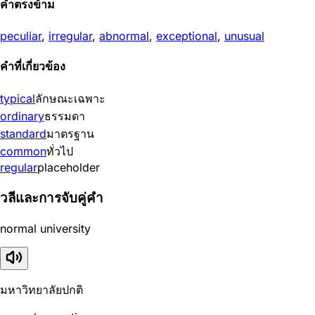
คำตรงข้าม
peculiar
,
irregular
,
abnormal
,
exceptional
,
unusual
คำที่เกี่ยวข้อง
typical
ลักษณะเฉพาะ
ordinary
ธรรมดา
standard
มาตรฐาน
common
ทั่วไป
regular
placeholder
วลีและการจับคู่คำ
normal university
มหาวิทยาลัยปกติ