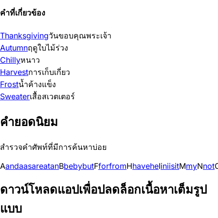
คำที่เกี่ยวข้อง
Thanksgiving
วันขอบคุณพระเจ้า
Autumn
ฤดูใบไม้ร่วง
Chilly
หนาว
Harvest
การเก็บเกี่ยว
Frost
น้ำค้างแข็ง
Sweater
เสื้อสเวตเตอร์
คำยอดนิยม
สำรวจคำศัพท์ที่มีการค้นหาบ่อย
A
and
a
as
are
at
an
B
be
by
but
F
for
from
H
have
he
I
in
i
is
it
M
my
N
not
ดาวน์โหลดแอปเพื่อปลดล็อกเนื้อหาเต็มรูป
แบบ