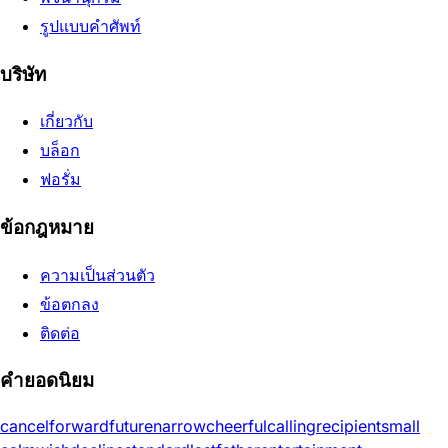
รูปแบบคำศัพท์
บริษัท
เกี่ยวกับ
บล็อก
ฟอรั่ม
ข้อกฎหมาย
ความเป็นส่วนตัว
ข้อตกลง
ติดต่อ
คำยอดนิยม
cancel
forward
future
narrow
cheerful
calling
recipient
small