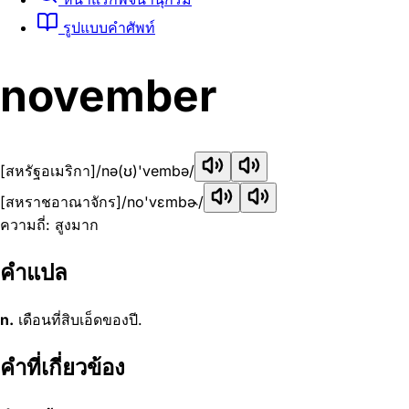
รูปแบบคำศัพท์
november
[สหรัฐอเมริกา]
/nə(ʊ)'vembə/
[สหราชอาณาจักร]
/no'vɛmbɚ/
ความถี่: สูงมาก
คำแปล
n.
เดือนที่สิบเอ็ดของปี.
คำที่เกี่ยวข้อง