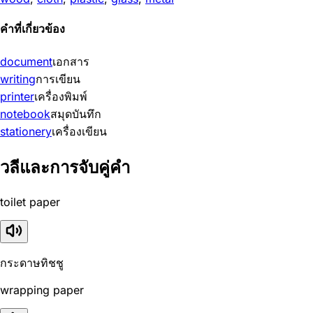
คำที่เกี่ยวข้อง
document
เอกสาร
writing
การเขียน
printer
เครื่องพิมพ์
notebook
สมุดบันทึก
stationery
เครื่องเขียน
วลีและการจับคู่คำ
toilet paper
กระดาษทิชชู
wrapping paper