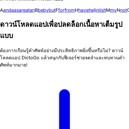
A
and
a
as
are
at
an
B
be
by
but
F
for
from
H
have
he
I
in
i
is
it
M
my
N
not
ดาวน์โหลดแอปเพื่อปลดล็อกเนื้อหาเต็มรูป
แบบ
ต้องการเรียนรู้คำศัพท์อย่างมีประสิทธิภาพยิ่งขึ้นหรือไม่? ดาวน์
โหลดแอป DictoGo แล้วสนุกกับฟีเจอร์ช่วยจดจำและทบทวนคำ
ศัพท์มากมาย!