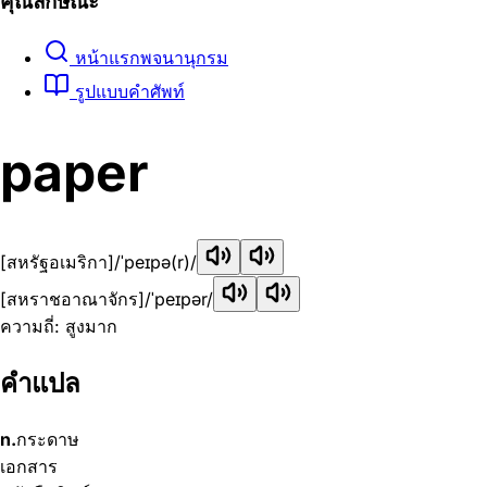
คุณลักษณะ
หน้าแรกพจนานุกรม
รูปแบบคำศัพท์
paper
[สหรัฐอเมริกา]
/ˈpeɪpə(r)/
[สหราชอาณาจักร]
/ˈpeɪpər/
ความถี่: สูงมาก
คำแปล
n.
กระดาษ
เอกสาร