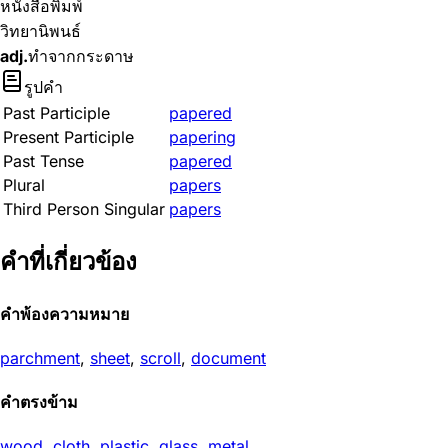
หนังสือพิมพ์
วิทยานิพนธ์
adj.
ทำจากกระดาษ
รูปคำ
Past Participle
papered
Present Participle
papering
Past Tense
papered
Plural
papers
Third Person Singular
papers
คำที่เกี่ยวข้อง
คำพ้องความหมาย
parchment
,
sheet
,
scroll
,
document
คำตรงข้าม
wood
,
cloth
,
plastic
,
glass
,
metal