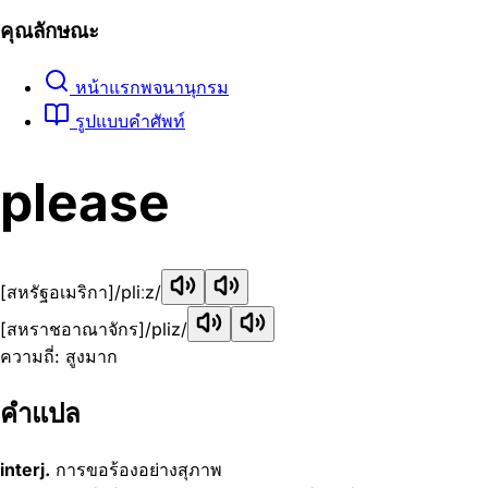
คุณลักษณะ
หน้าแรกพจนานุกรม
รูปแบบคำศัพท์
please
[สหรัฐอเมริกา]
/pliːz/
[สหราชอาณาจักร]
/pliz/
ความถี่: สูงมาก
คำแปล
interj.
การขอร้องอย่างสุภาพ