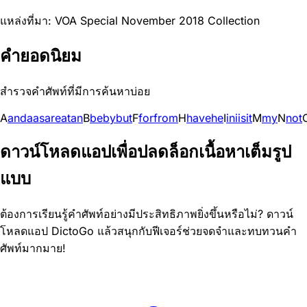
แหล่งที่มา: VOA Special November 2018 Collection
คำยอดนิยม
สำรวจคำศัพท์ที่มีการค้นหาบ่อย
A
and
a
as
are
at
an
B
be
by
but
F
for
from
H
have
he
I
in
i
is
it
M
my
N
not
ดาวน์โหลดแอปเพื่อปลดล็อกเนื้อหาเต็มรูป
แบบ
ต้องการเรียนรู้คำศัพท์อย่างมีประสิทธิภาพยิ่งขึ้นหรือไม่? ดาวน์
โหลดแอป DictoGo แล้วสนุกกับฟีเจอร์ช่วยจดจำและทบทวนคำ
ศัพท์มากมาย!