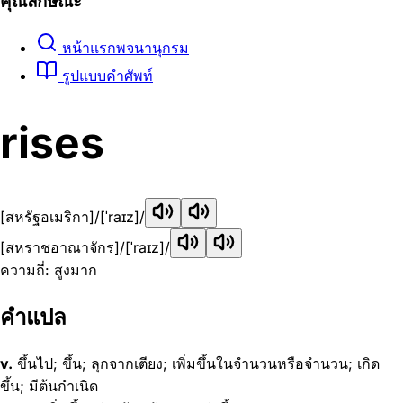
คุณลักษณะ
หน้าแรกพจนานุกรม
รูปแบบคำศัพท์
rises
[สหรัฐอเมริกา]
/[ˈraɪz]/
[สหราชอาณาจักร]
/[ˈraɪz]/
ความถี่: สูงมาก
คำแปล
v.
ขึ้นไป; ขึ้น; ลุกจากเตียง; เพิ่มขึ้นในจำนวนหรือจำนวน; เกิด
ขึ้น; มีต้นกำเนิด