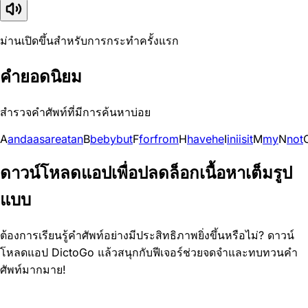
ม่านเปิดขึ้นสำหรับการกระทำครั้งแรก
คำยอดนิยม
สำรวจคำศัพท์ที่มีการค้นหาบ่อย
A
and
a
as
are
at
an
B
be
by
but
F
for
from
H
have
he
I
in
i
is
it
M
my
N
not
ดาวน์โหลดแอปเพื่อปลดล็อกเนื้อหาเต็มรูป
แบบ
ต้องการเรียนรู้คำศัพท์อย่างมีประสิทธิภาพยิ่งขึ้นหรือไม่? ดาวน์
โหลดแอป DictoGo แล้วสนุกกับฟีเจอร์ช่วยจดจำและทบทวนคำ
ศัพท์มากมาย!