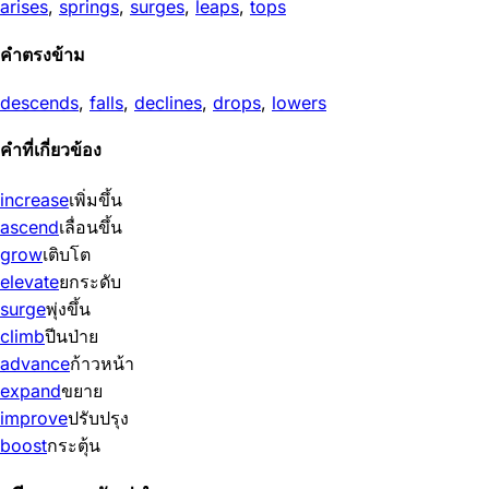
arises
,
springs
,
surges
,
leaps
,
tops
คำตรงข้าม
descends
,
falls
,
declines
,
drops
,
lowers
คำที่เกี่ยวข้อง
increase
เพิ่มขึ้น
ascend
เลื่อนขึ้น
grow
เติบโต
elevate
ยกระดับ
surge
พุ่งขึ้น
climb
ปีนป่าย
advance
ก้าวหน้า
expand
ขยาย
improve
ปรับปรุง
boost
กระตุ้น