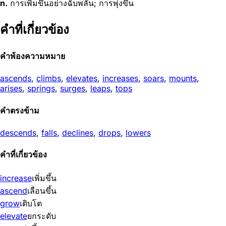
n.
การเพิ่มขึ้นอย่างฉับพลัน; การพุ่งขึ้น
คำที่เกี่ยวข้อง
คำพ้องความหมาย
ascends
,
climbs
,
elevates
,
increases
,
soars
,
mounts
,
arises
,
springs
,
surges
,
leaps
,
tops
คำตรงข้าม
descends
,
falls
,
declines
,
drops
,
lowers
คำที่เกี่ยวข้อง
increase
เพิ่มขึ้น
ascend
เลื่อนขึ้น
grow
เติบโต
elevate
ยกระดับ