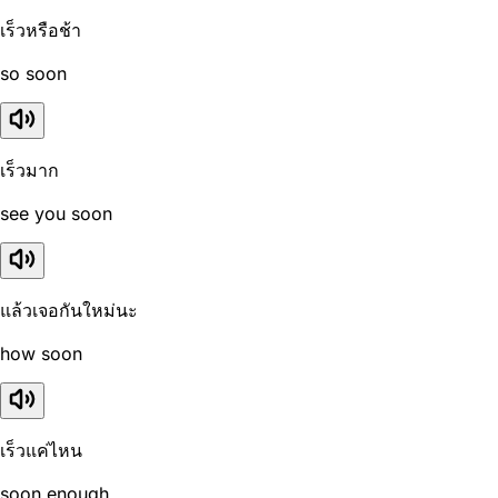
เร็วหรือช้า
so soon
เร็วมาก
see you soon
แล้วเจอกันใหม่นะ
how soon
เร็วแค่ไหน
soon enough