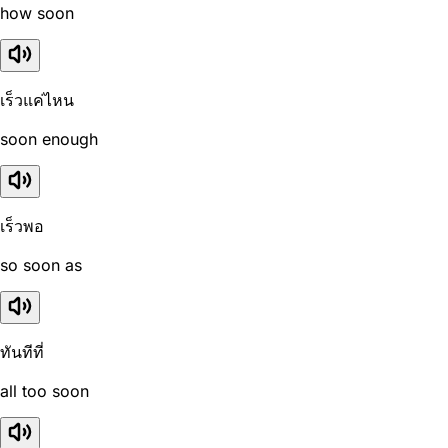
how soon
เร็วแค่ไหน
soon enough
เร็วพอ
so soon as
ทันทีที่
all too soon