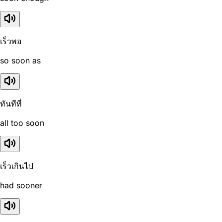
เร็วพอ
so soon as
ทันทีที่
all too soon
เร็วเกินไป
had sooner