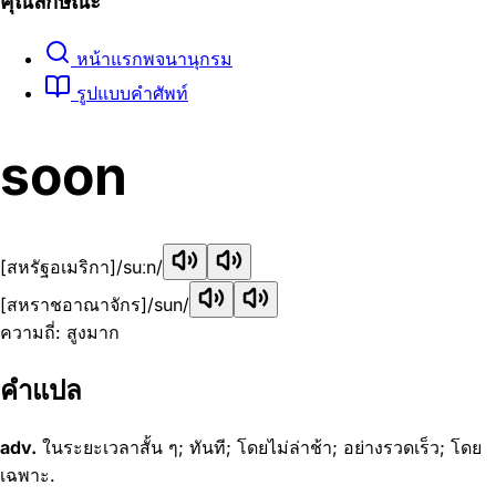
คุณลักษณะ
หน้าแรกพจนานุกรม
รูปแบบคำศัพท์
soon
[สหรัฐอเมริกา]
/suːn/
[สหราชอาณาจักร]
/sun/
ความถี่: สูงมาก
คำแปล
adv.
ในระยะเวลาสั้น ๆ; ทันที; โดยไม่ล่าช้า; อย่างรวดเร็ว; โดย
เฉพาะ.