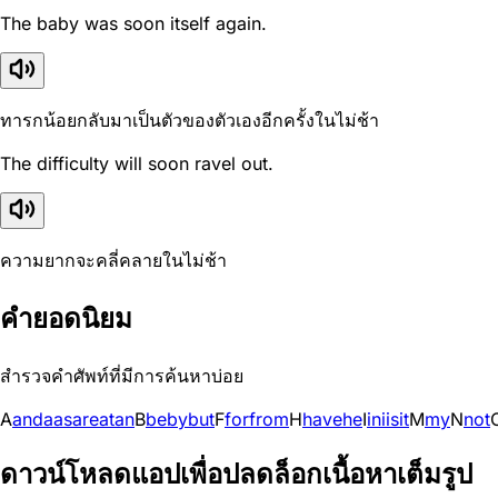
The baby was soon itself again.
ทารกน้อยกลับมาเป็นตัวของตัวเองอีกครั้งในไม่ช้า
The difficulty will soon ravel out.
ความยากจะคลี่คลายในไม่ช้า
คำยอดนิยม
สำรวจคำศัพท์ที่มีการค้นหาบ่อย
A
and
a
as
are
at
an
B
be
by
but
F
for
from
H
have
he
I
in
i
is
it
M
my
N
not
ดาวน์โหลดแอปเพื่อปลดล็อกเนื้อหาเต็มรูป