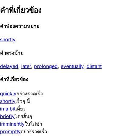
คำที่เกี่ยวข้อง
คำพ้องความหมาย
shortly
คำตรงข้าม
delayed
,
later
,
prolonged
,
eventually
,
distant
คำที่เกี่ยวข้อง
quickly
อย่างรวดเร็ว
shortly
เร็วๆ นี้
in a bit
เดี๋ยว
briefly
โดยสั้นๆ
imminently
ในไม่ช้า
promptly
อย่างรวดเร็ว