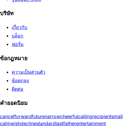
บริษัท
เกี่ยวกับ
บล็อก
ฟอรั่ม
ข้อกฎหมาย
ความเป็นส่วนตัว
ข้อตกลง
ติดต่อ
คำยอดนิยม
cancel
forward
future
narrow
cheerful
calling
recipient
small
calm
wish
decline
standard
last
father
entertainment