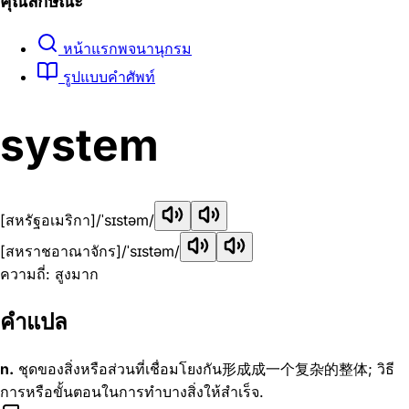
คุณลักษณะ
หน้าแรกพจนานุกรม
รูปแบบคำศัพท์
system
[สหรัฐอเมริกา]
/ˈsɪstəm/
[สหราชอาณาจักร]
/ˈsɪstəm/
ความถี่: สูงมาก
คำแปล
n.
ชุดของสิ่งหรือส่วนที่เชื่อมโยงกัน形成成一个复杂的整体; วิธี
การหรือขั้นตอนในการทำบางสิ่งให้สำเร็จ.