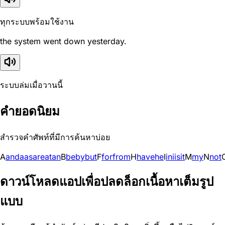
ทุกระบบพร้อมใช้งาน
the system went down yesterday.
ระบบล่มเมื่อวานนี้
คำยอดนิยม
สำรวจคำศัพท์ที่มีการค้นหาบ่อย
A
and
a
as
are
at
an
B
be
by
but
F
for
from
H
have
he
I
in
i
is
it
M
my
N
not
ดาวน์โหลดแอปเพื่อปลดล็อกเนื้อหาเต็มรูป
แบบ