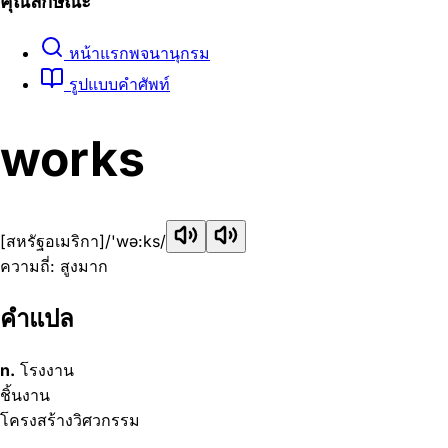
คุณลักษณะ
หน้าแรกพจนานุกรม
รูปแบบคำศัพท์
works
[สหรัฐอเมริกา]
/'wə:ks/
ความถี่: สูงมาก
คำแปล
n.
โรงงาน
ชิ้นงาน
โครงสร้างวิศวกรรม