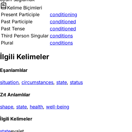
Kelime Biçimleri
Present Participle
conditioning
Past Participle
conditioned
Past Tense
conditioned
Third Person Singular
conditions
Plural
conditions
İlgili Kelimeler
Eşanlamlılar
situation
,
circumstances
,
state
,
status
Zıt Anlamlılar
shape
,
state
,
health
,
well-being
İlgili Kelimeler
state
eyalet