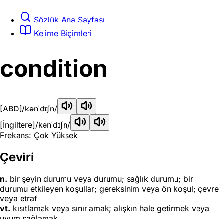
Sözlük Ana Sayfası
Kelime Biçimleri
condition
[ABD]
/kənˈdɪʃn/
[İngiltere]
/kənˈdɪʃn/
Frekans: Çok Yüksek
Çeviri
n.
bir şeyin durumu veya durumu; sağlık durumu; bir
durumu etkileyen koşullar; gereksinim veya ön koşul; çevre
veya etraf
vt.
kısıtlamak veya sınırlamak; alışkın hale getirmek veya
uyum sağlamak