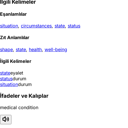
İlgili Kelimeler
Eşanlamlılar
situation
,
circumstances
,
state
,
status
Zıt Anlamlılar
shape
,
state
,
health
,
well-being
İlgili Kelimeler
state
eyalet
status
durum
situation
durum
İfadeler ve Kalıplar
medical condition