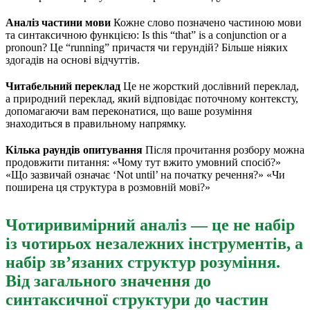
Аналіз частини мови
Кожне слово позначено частиною мови
та синтаксичною функцією: Is this “that” is a conjunction or a
pronoun? Це “running” причастя чи герундій? Більше ніяких
здогадів на основі відчуттів.
Читабельний переклад
Це не жорсткий дослівний переклад,
а природний переклад, який відповідає поточному контексту,
допомагаючи вам переконатися, що ваше розуміння
знаходиться в правильному напрямку.
Кілька раундів опитування
Після прочитання розбору можна
продовжити питання: «Чому тут вжито умовний спосіб?»
«Що зазвичай означає ‘Not until’ на початку речення?» «Чи
поширена ця структура в розмовній мові?»
Чотиривимірний аналіз — це не набір
із чотирьох незалежних інструментів, а
набір зв’язаних структур розуміння.
Від загального значення до
синтаксичної структури до частин