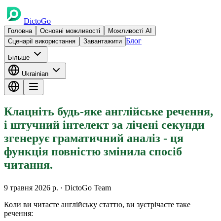
DictoGo
Головна
Основні можливості
Можливості AI
Блог
Сценарії використання
Завантажити
Більше
Ukrainian
Клацніть будь-яке англійське речення,
і штучний інтелект за лічені секунди
згенерує граматичний аналіз - ця
функція повністю змінила спосіб
читання.
9 травня 2026 р.
· DictoGo Team
Коли ви читаєте англійську статтю, ви зустрічаєте таке
речення: