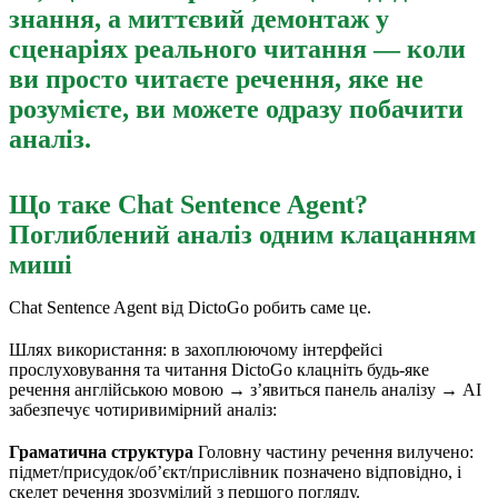
знання, а миттєвий демонтаж у
сценаріях реального читання — коли
ви просто читаєте речення, яке не
розумієте, ви можете одразу побачити
аналіз.
Що таке Chat Sentence Agent?
Поглиблений аналіз одним клацанням
миші
Chat Sentence Agent від DictoGo робить саме це.
Шлях використання: в захоплюючому інтерфейсі
прослуховування та читання DictoGo клацніть будь-яке
речення англійською мовою → з’явиться панель аналізу → AI
забезпечує чотиривимірний аналіз:
Граматична структура
Головну частину речення вилучено:
підмет/присудок/об’єкт/прислівник позначено відповідно, і
скелет речення зрозумілий з першого погляду.