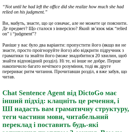
“Not until he had left the office did she realize how much she had
relied on his judgment.”
Ви, мабуть, знаєте, що це означає, але не можете це пояснити.
Де предмет? Що сталося з інверсією? Який зв’язок між “relied
on” і “judgment”?
Раніше у вас було два варіанти: пропустити його (якщо ви не
знаєте, просто проігноруйте його) або відкрити підручник з
граматики та знайти його (може знадобитися 20 хвилин, щоб
знайти відповідний розділ). Ні те, ні інше не добре. Перше
накопичило багато нечіткого розуміння, тоді як друге
перериває ритм читання. Прочитавши розділ, я вже забув, що
читав.
Chat Sentence Agent від DictoGo має
інший підхід: клацніть це речення, і
ШІ надасть вам граматичну структуру,
теги частини мови, читабельний
переклад і поставить будь-які