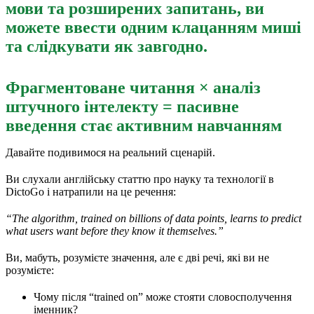
мови та розширених запитань, ви
можете ввести одним клацанням миші
та слідкувати як завгодно.
Фрагментоване читання × аналіз
штучного інтелекту = пасивне
введення стає активним навчанням
Давайте подивимося на реальний сценарій.
Ви слухали англійську статтю про науку та технології в
DictoGo і натрапили на це речення:
“The algorithm, trained on billions of data points, learns to predict
what users want before they know it themselves.”
Ви, мабуть, розумієте значення, але є дві речі, які ви не
розумієте:
Чому після “trained on” може стояти словосполучення
іменник?