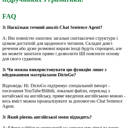
FAQ
З: Наскільки точний аналіз Chat Sentence Agent?
A: Він повністю охоплює загальні синтаксичні структури і
цілком достатній для щоденного читання. Складні довгі
речення або дуже розмовні вирази іноді будуть спрощені, але
ви можете запитати прямо і дозволити ШІ пояснити основу
для свого судження.
З: Чи можна використовувати цю функцію лише з
вбудованими матеріалами DictoGo?
Відповідь: Ні. DictoGo підтримує спеціальний імпорт -
посилання YouTube/Bilibili, локальні файли, переклад з
китайської на англійську, пряме введення англійською мовою -
весь вміст можна проаналізувати за допомогою Chat Sentence
Agent.
З: Який рівень англійської мови підходить?
A: Ефект найбільш очевидний на середньому рівні та вище.