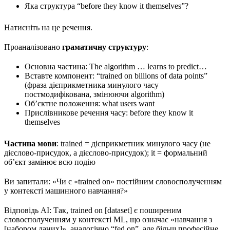
Яка структура “before they know it themselves”?
Натисніть на це речення.
Проаналізовано
граматичну структуру
:
Основна частина: The algorithm … learns to predict…
Вставте компонент: “trained on billions of data points”
(фраза дієприкметника минулого часу
постмодифікована, змінюючи algorithm)
Об’єктне положення: what users want
Прислівникове речення часу: before they know it
themselves
Частина мови
: trained = дієприкметник минулого часу (не
дієслово-присудок, а дієслово-присудок); it = формальний
об’єкт замінює всю подію
Ви запитали: «Чи є «trained on» постійним словосполученням
у контексті машинного навчання?»
Відповідь AI: Так, trained on [dataset] є поширеним
словосполученням у контексті ML, що означає «навчання з
[набором даних]», аналогічно “fed on”, але більш професійне.