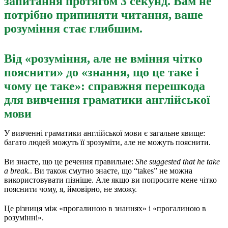
запитання протягом 3 секунд. Вам не
потрібно припиняти читання, ваше
розуміння стає глибшим.
Від «розуміння, але не вміння чітко
пояснити» до «знання, що це таке і
чому це таке»: справжня перешкода
для вивчення граматики англійської
мови
У вивченні граматики англійської мови є загальне явище:
багато людей можуть її зрозуміти, але не можуть пояснити.
Ви знаєте, що це речення правильне:
She suggested that he take
a break.
. Ви також смутно знаєте, що “takes” не можна
використовувати пізніше. Але якщо ви попросите мене чітко
пояснити чому, я, ймовірно, не зможу.
Це різниця між «прогалиною в знаннях» і «прогалиною в
розумінні».