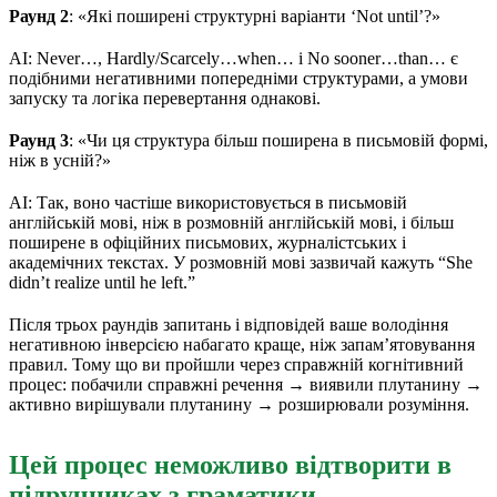
Раунд 2
: «Які поширені структурні варіанти ‘Not until’?»
AI: Never…, Hardly/Scarcely…when… і No sooner…than… є
подібними негативними попередніми структурами, а умови
запуску та логіка перевертання однакові.
Раунд 3
: «Чи ця структура більш поширена в письмовій формі,
ніж в усній?»
AI: Так, воно частіше використовується в письмовій
англійській мові, ніж в розмовній англійській мові, і більш
поширене в офіційних письмових, журналістських і
академічних текстах. У розмовній мові зазвичай кажуть “She
didn’t realize until he left.”
Після трьох раундів запитань і відповідей ваше володіння
негативною інверсією набагато краще, ніж запам’ятовування
правил. Тому що ви пройшли через справжній когнітивний
процес: побачили справжні речення → виявили плутанину →
активно вирішували плутанину → розширювали розуміння.
Цей процес неможливо відтворити в
підручниках з граматики.