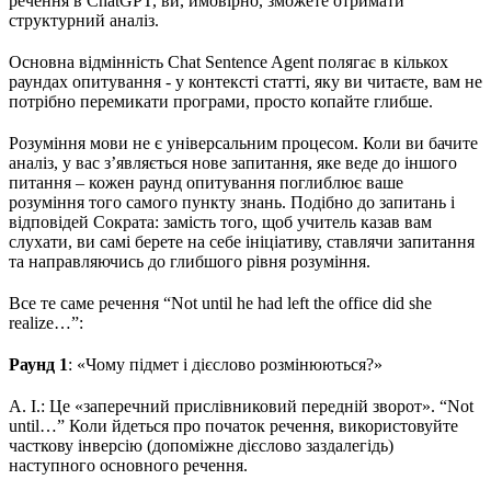
речення в ChatGPT, ви, ймовірно, зможете отримати
структурний аналіз.
Основна відмінність Chat Sentence Agent полягає в кількох
раундах опитування - у контексті статті, яку ви читаєте, вам не
потрібно перемикати програми, просто копайте глибше.
Розуміння мови не є універсальним процесом. Коли ви бачите
аналіз, у вас з’являється нове запитання, яке веде до іншого
питання – кожен раунд опитування поглиблює ваше
розуміння того самого пункту знань. Подібно до запитань і
відповідей Сократа: замість того, щоб учитель казав вам
слухати, ви самі берете на себе ініціативу, ставлячи запитання
та направляючись до глибшого рівня розуміння.
Все те саме речення “Not until he had left the office did she
realize…”:
Раунд 1
: «Чому підмет і дієслово розмінюються?»
А. І.: Це «заперечний прислівниковий передній зворот». “Not
until…” Коли йдеться про початок речення, використовуйте
часткову інверсію (допоміжне дієслово заздалегідь)
наступного основного речення.