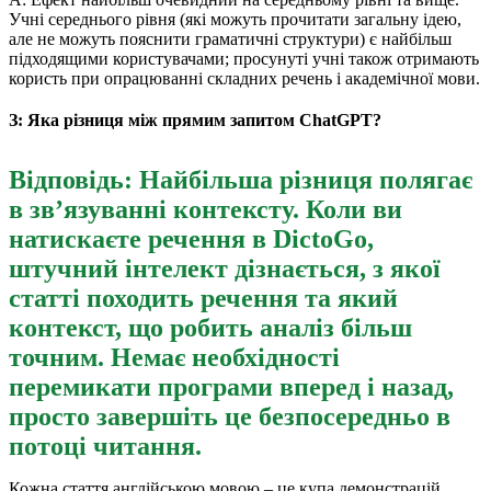
Учні середнього рівня (які можуть прочитати загальну ідею,
але не можуть пояснити граматичні структури) є найбільш
підходящими користувачами; просунуті учні також отримають
користь при опрацюванні складних речень і академічної мови.
З: Яка різниця між прямим запитом ChatGPT?
Відповідь: Найбільша різниця полягає
в зв’язуванні контексту. Коли ви
натискаєте речення в DictoGo,
штучний інтелект дізнається, з якої
статті походить речення та який
контекст, що робить аналіз більш
точним. Немає необхідності
перемикати програми вперед і назад,
просто завершіть це безпосередньо в
потоці читання.
Кожна стаття англійською мовою – це купа демонстрацій