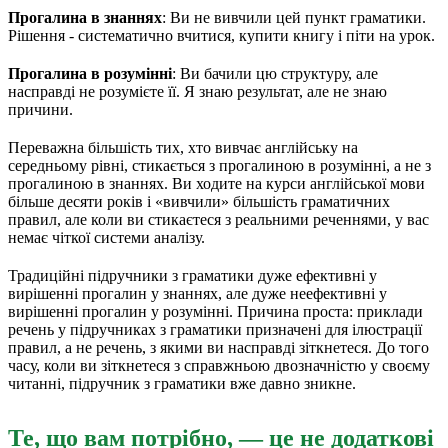
Прогалина в знаннях
: Ви не вивчили цей пункт граматики.
Рішення - систематично вчитися, купити книгу і піти на урок.
Прогалина в розумінні
: Ви бачили цю структуру, але
насправді не розумієте її. Я знаю результат, але не знаю
причини.
Переважна більшість тих, хто вивчає англійську на
середньому рівні, стикається з прогалиною в розумінні, а не з
прогалиною в знаннях. Ви ходите на курси англійської мови
більше десяти років і «вивчили» більшість граматичних
правил, але коли ви стикаєтеся з реальними реченнями, у вас
немає чіткої системи аналізу.
Традиційні підручники з граматики дуже ефективні у
вирішенні прогалин у знаннях, але дуже неефективні у
вирішенні прогалин у розумінні. Причина проста: приклади
речень у підручниках з граматики призначені для ілюстрації
правил, а не речень, з якими ви насправді зіткнетеся. До того
часу, коли ви зіткнетеся з справжньою двозначністю у своєму
читанні, підручник з граматики вже давно зникне.
Те, що вам потрібно, — це не додаткові