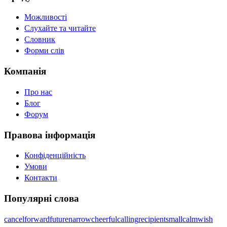
Можливості
Слухайте та читайте
Словник
Форми слів
Компанія
Про нас
Блог
Форум
Правова інформація
Конфіденційність
Умови
Контакти
Популярні слова
cancel
forward
future
narrow
cheerful
calling
recipient
small
calm
wish