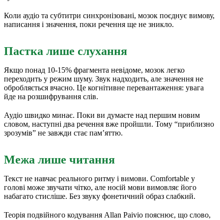
Коли аудіо та субтитри синхронізовані, мозок поєднує вимову,
написання і значення, поки речення ще не зникло.
Пастка лише слухання
Якщо понад 10-15% фрагмента невідоме, мозок легко
переходить у режим шуму. Звук надходить, але значення не
обробляється вчасно. Це когнітивне перевантаження: увага
йде на розшифрування слів.
Аудіо швидко минає. Поки ви думаєте над першим новим
словом, наступні два речення вже пройшли. Тому “приблизно
зрозумів” не завжди стає пам’яттю.
Межа лише читання
Текст не навчає реального ритму і вимови. Comfortable у
голові може звучати чітко, але носій мови вимовляє його
набагато стисліше. Без звуку фонетичний образ слабкий.
Теорія подвійного кодування Allan Paivio пояснює, що слово,