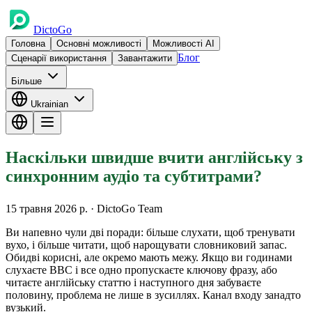
DictoGo
Головна
Основні можливості
Можливості AI
Блог
Сценарії використання
Завантажити
Більше
Ukrainian
Наскільки швидше вчити англійську з
синхронним аудіо та субтитрами?
15 травня 2026 р.
· DictoGo Team
Ви напевно чули дві поради: більше слухати, щоб тренувати
вухо, і більше читати, щоб нарощувати словниковий запас.
Обидві корисні, але окремо мають межу. Якщо ви годинами
слухаєте BBC і все одно пропускаєте ключову фразу, або
читаєте англійську статтю і наступного дня забуваєте
половину, проблема не лише в зусиллях. Канал входу занадто
вузький.