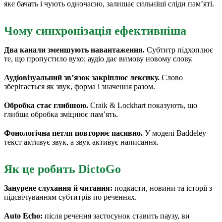
яке бачать і чують одночасно, залишає сильніші сліди пам’яті.
Чому синхронізація ефективніша
Два канали зменшують навантаження.
Субтитр підхоплює
те, що пропустило вухо; аудіо дає вимову новому слову.
Аудіовізуальний зв’язок закріплює лексику.
Слово
зберігається як звук, форма і значення разом.
Обробка стає глибшою.
Craik & Lockhart показують, що
глибша обробка зміцнює пам’ять.
Фонологічна петля повторює пасивно.
У моделі Baddeley
текст активує звук, а звук активує написання.
Як це робить DictoGo
Занурене слухання й читання:
подкасти, новини та історії з
підсвічуванням субтитрів по реченнях.
Auto Echo:
після речення застосунок ставить паузу, ви