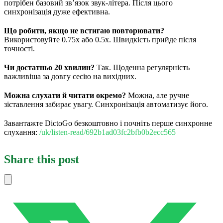
потрібен базовий зв’язок звук-літера. Після цього
синхронізація дуже ефективна.
Що робити, якщо не встигаю повторювати?
Використовуйте 0.75x або 0.5x. Швидкість прийде після
точності.
Чи достатньо 20 хвилин?
Так. Щоденна регулярність
важливіша за довгу сесію на вихідних.
Можна слухати й читати окремо?
Можна, але ручне
зіставлення забирає увагу. Синхронізація автоматизує його.
Завантажте DictoGo безкоштовно і почніть перше синхронне
слухання:
/uk/listen-read/692b1ad03fc2bfb0b2ecc565
Share this post