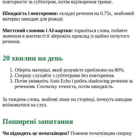
повторюєте за субтитром, потім відтворення триває.
Швидкість і повторення:
складні речення на 0.75x, знайомий
матеріал швидше для реакції.
Миттєвий словник і AI-картки:
торкніться слова, побачте
значення в контексті й збережіть приклад із щойно почутого
речення.
20 хвилин на день
Оберіть матеріал, який розумієте приблизно на 80%.
Спершу слухайте з субтитрами без повторення.
Потім увімкніть Auto Echo і робіть shadowing речення за
реченням. Спочатку точність, потім швидкість.
За тиждень слова, знайомі лише на сторінці, почнуть швидше
впізнаватися на слух.
Поширені запитання
Чи підходить це початківцям?
Повним початківцям спершу