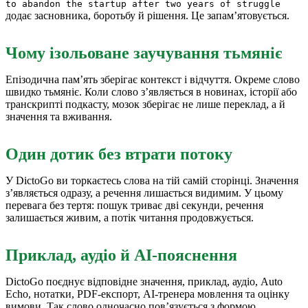
to abandon the startup after two years of struggle
додає засновника, боротьбу й рішення. Це запам’ятовується.
Чому ізольоване заучування тьмяніє
Епізодична пам’ять зберігає контекст і відчуття. Окреме слово
швидко тьмяніє. Коли слово з’являється в новинах, історії або
транскрипті подкасту, мозок зберігає не лише переклад, а й
значення та вживання.
Один дотик без втрати потоку
У DictoGo ви торкаєтесь слова на тій самій сторінці. Значення
з’являється одразу, а речення лишається видимим. У цьому
перевага без тертя: пошук триває дві секунди, речення
залишається живим, а потік читання продовжується.
Приклад, аудіо й AI-пояснення
DictoGo поєднує відповідне значення, приклад, аудіо, Auto
Echo, нотатки, PDF-експорт, AI-тренера мовлення та оцінку
вимови. Так слово одночасно пов’язується з формою,