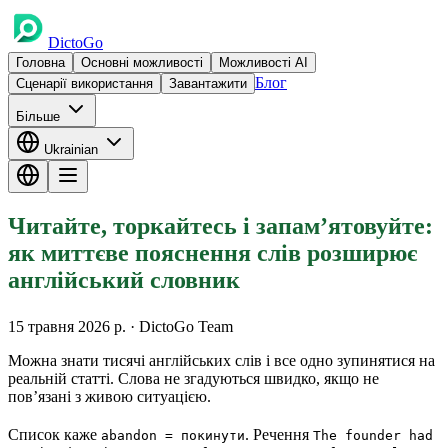
DictoGo
Головна
Основні можливості
Можливості AI
Блог
Сценарії використання
Завантажити
Більше
Ukrainian
Читайте, торкайтесь і запам’ятовуйте:
як миттєве пояснення слів розширює
англійський словник
15 травня 2026 р.
· DictoGo Team
Можна знати тисячі англійських слів і все одно зупинятися на
реальній статті. Слова не згадуються швидко, якщо не
пов’язані з живою ситуацією.
Список каже
. Речення
abandon = покинути
The founder had