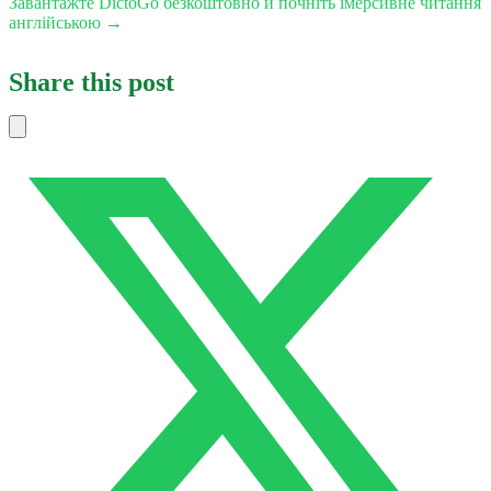
Завантажте DictoGo безкоштовно й почніть імерсивне читання
англійською →
Share this post