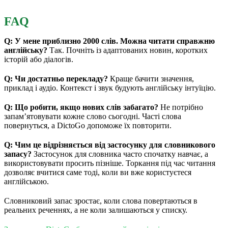
FAQ
Q: У мене приблизно 2000 слів. Можна читати справжню
англійську?
Так. Почніть із адаптованих новин, коротких
історій або діалогів.
Q: Чи достатньо перекладу?
Краще бачити значення,
приклад і аудіо. Контекст і звук будують англійську інтуїцію.
Q: Що робити, якщо нових слів забагато?
Не потрібно
запам’ятовувати кожне слово сьогодні. Часті слова
повернуться, а DictoGo допоможе їх повторити.
Q: Чим це відрізняється від застосунку для словникового
запасу?
Застосунок для словника часто спочатку навчає, а
використовувати просить пізніше. Торкання під час читання
дозволяє вчитися саме тоді, коли ви вже користуєтеся
англійською.
Словниковий запас зростає, коли слова повертаються в
реальних реченнях, а не коли залишаються у списку.