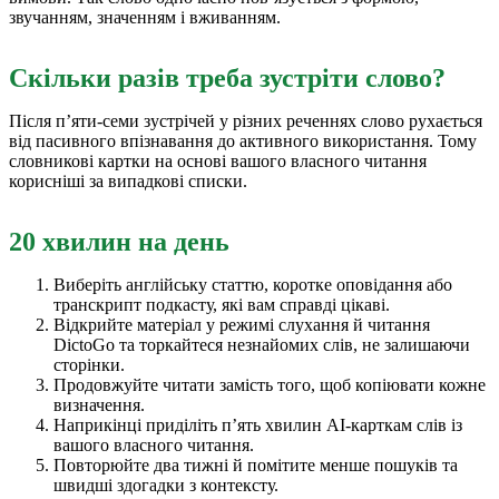
звучанням, значенням і вживанням.
Скільки разів треба зустріти слово?
Після п’яти-семи зустрічей у різних реченнях слово рухається
від пасивного впізнавання до активного використання. Тому
словникові картки на основі вашого власного читання
корисніші за випадкові списки.
20 хвилин на день
Виберіть англійську статтю, коротке оповідання або
транскрипт подкасту, які вам справді цікаві.
Відкрийте матеріал у режимі слухання й читання
DictoGo та торкайтеся незнайомих слів, не залишаючи
сторінки.
Продовжуйте читати замість того, щоб копіювати кожне
визначення.
Наприкінці приділіть п’ять хвилин AI-карткам слів із
вашого власного читання.
Повторюйте два тижні й помітите менше пошуків та
швидші здогадки з контексту.