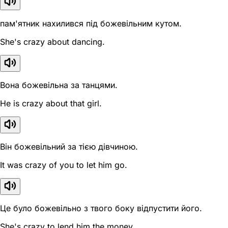
пам'ятник нахилився під божевільним кутом.
She's crazy about dancing.
Вона божевільна за танцями.
He is crazy about that girl.
Він божевільний за тією дівчиною.
It was crazy of you to let him go.
Це було божевільно з твого боку відпустити його.
She's crazy to lend him the money.