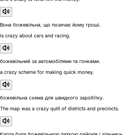
Вона божевільна, що позичає йому гроші.
is crazy about cars and racing.
божевільний за автомобілями та гонками.
a crazy scheme for making quick money.
божевільна схема для швидкого заробітку.
The map was a crazy quilt of districts and precincts.
Карта була божевільною латкою районів і дільниць.