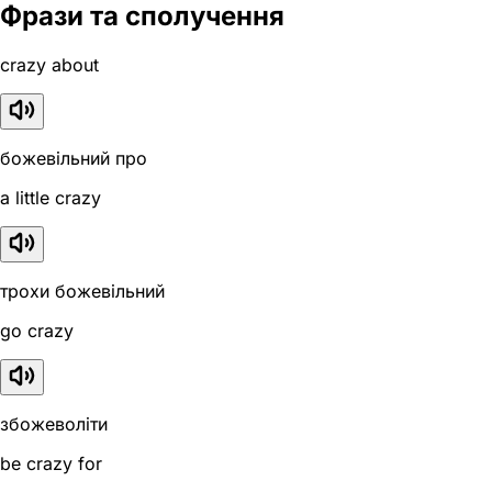
Фрази та сполучення
crazy about
божевільний про
a little crazy
трохи божевільний
go crazy
збожеволіти
be crazy for