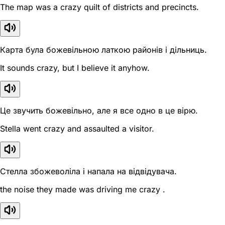
The map was a crazy quilt of districts and precincts.
Карта була божевільною латкою районів і дільниць.
It sounds crazy, but I believe it anyhow.
Це звучить божевільно, але я все одно в це вірю.
Stella went crazy and assaulted a visitor.
Стелла збожеволіла і напала на відвідувача.
the noise they made was driving me crazy .