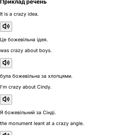
Приклад речень
It is a crazy idea.
Це божевільна ідея.
was crazy about boys.
була божевільна за хлопцями.
I'm crazy about Cindy.
Я божевільний за Сінді.
the monument leant at a crazy angle.