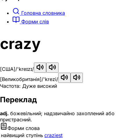
Головна словника
Форми слів
crazy
[США]
/'kreɪzɪ/
[Великобританія]
/'krezi/
Частота: Дуже високий
Переклад
adj.
божевільний; надзвичайно захоплений або
пристрасний.
Форми слова
найвищий ступінь
craziest