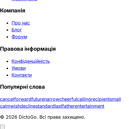
Компанія
Про нас
Блог
Форум
Правова інформація
Конфіденційність
Умови
Контакти
Популярні слова
cancel
forward
future
narrow
cheerful
calling
recipient
small
calm
wish
decline
standard
last
father
entertainment
© 2026 DictoGo. Всі права захищено.