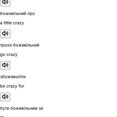
божевільний про
a little crazy
трохи божевільний
go crazy
збожеволіти
be crazy for
бути божевільним за