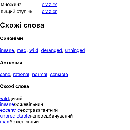
множина
crazies
вищий ступінь
crazier
Схожі слова
Синоніми
insane
,
mad
,
wild
,
deranged
,
unhinged
Антоніми
sane
,
rational
,
normal
,
sensible
Схожі слова
wild
дикий
insane
божевільний
eccentric
екстравагантний
unpredictable
непередбачуваний
mad
божевільний