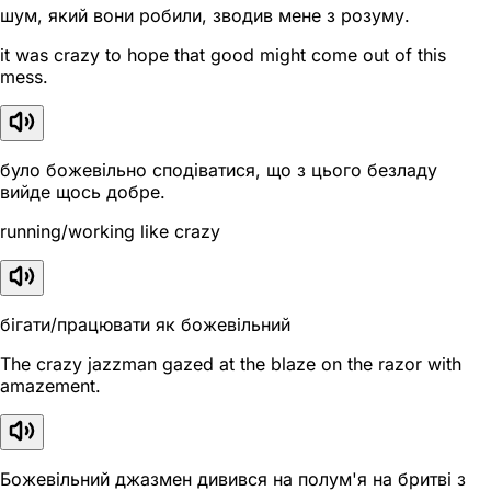
шум, який вони робили, зводив мене з розуму.
it was crazy to hope that good might come out of this
mess.
було божевільно сподіватися, що з цього безладу
вийде щось добре.
running/working like crazy
бігати/працювати як божевільний
The crazy jazzman gazed at the blaze on the razor with
amazement.
Божевільний джазмен дивився на полум'я на бритві з