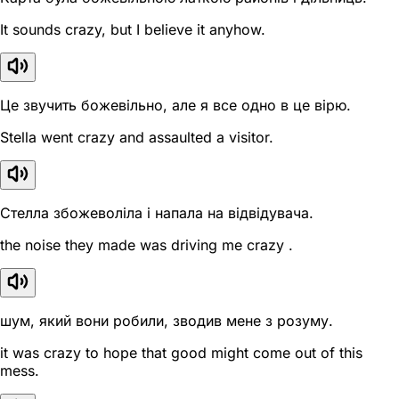
It sounds crazy, but I believe it anyhow.
Це звучить божевільно, але я все одно в це вірю.
Stella went crazy and assaulted a visitor.
Стелла збожеволіла і напала на відвідувача.
the noise they made was driving me crazy .
шум, який вони робили, зводив мене з розуму.
it was crazy to hope that good might come out of this
mess.