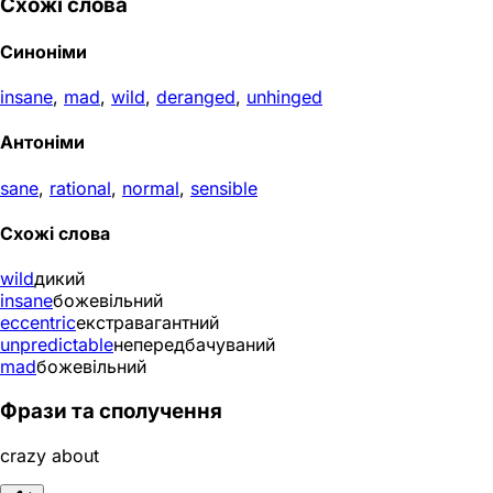
Схожі слова
Синоніми
insane
,
mad
,
wild
,
deranged
,
unhinged
Антоніми
sane
,
rational
,
normal
,
sensible
Схожі слова
wild
дикий
insane
божевільний
eccentric
екстравагантний
unpredictable
непередбачуваний
mad
божевільний
Фрази та сполучення
crazy about