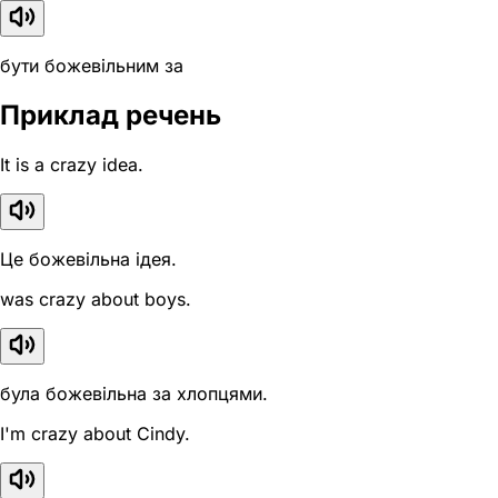
бути божевільним за
Приклад речень
It is a crazy idea.
Це божевільна ідея.
was crazy about boys.
була божевільна за хлопцями.
I'm crazy about Cindy.