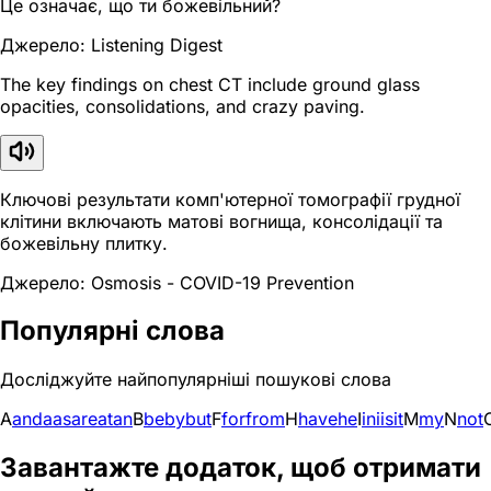
Це означає, що ти божевільний?
Джерело: Listening Digest
The key findings on chest CT include ground glass
opacities, consolidations, and crazy paving.
Ключові результати комп'ютерної томографії грудної
клітини включають матові вогнища, консолідації та
божевільну плитку.
Джерело: Osmosis - COVID-19 Prevention
Популярні слова
Досліджуйте найпопулярніші пошукові слова
A
and
a
as
are
at
an
B
be
by
but
F
for
from
H
have
he
I
in
i
is
it
M
my
N
not
Завантажте додаток, щоб отримати