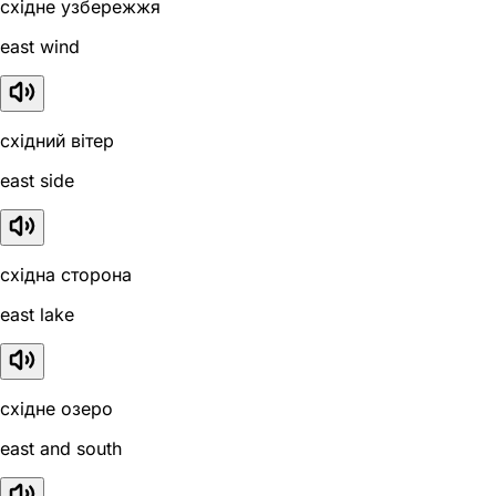
східне узбережжя
east wind
східний вітер
east side
східна сторона
east lake
східне озеро
east and south