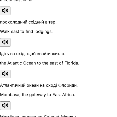
прохолодний східний вітер.
Walk east to find lodgings.
Ідіть на схід, щоб знайти житло.
the Atlantic Ocean to the east of Florida.
Атлантичний океан на сході Флориди.
Mombasa, the gateway to East Africa.
Момбаса, ворота до Східної Африки.