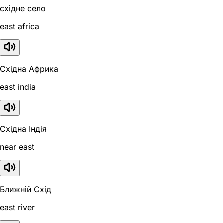
східне село
east africa
Східна Африка
east india
Східна Індія
near east
Ближній Схід
east river