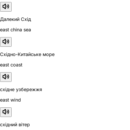
Далекий Схід
east china sea
Східно-Китайське море
east coast
східне узбережжя
east wind
східний вітер