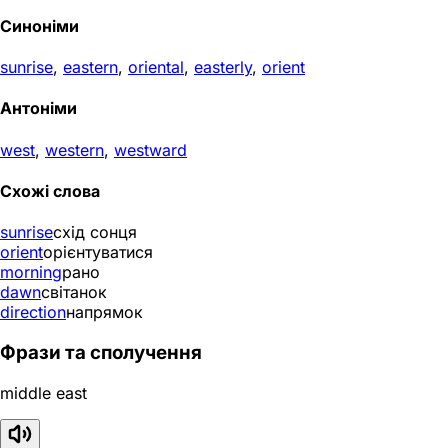
Синоніми
sunrise
,
eastern
,
oriental
,
easterly
,
orient
Антоніми
west
,
western
,
westward
Схожі слова
sunrise
схід сонця
orient
орієнтуватися
morning
рано
dawn
світанок
direction
напрямок
Фрази та сполучення
middle east