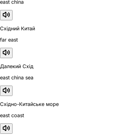
east china
Східний Китай
far east
Далекий Схід
east china sea
Східно-Китайське море
east coast