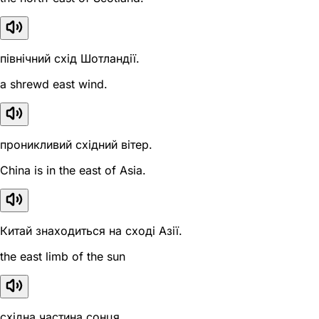
північний схід Шотландії.
a shrewd east wind.
проникливий східний вітер.
China is in the east of Asia.
Китай знаходиться на сході Азії.
the east limb of the sun
східна частина сонця