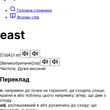
Головна словника
Форми слів
east
[США]
/iːst/
[Великобританія]
/ist/
Частота: Дуже високий
Переклад
n.
напрямок до точки на горизонті, де сходить сонце;
країни в або поблизу цього напрямку; вітер, що дме з
сходу
adj.
розташований в або рухаючись до сходу; що