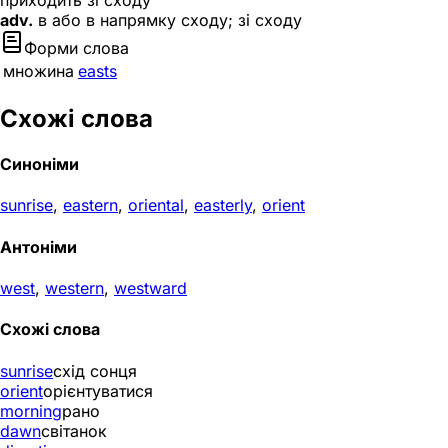
приходить зі сходу
adv.
в або в напрямку сходу; зі сходу
Форми слова
множина
easts
Схожі слова
Синоніми
sunrise
,
eastern
,
oriental
,
easterly
,
orient
Антоніми
west
,
western
,
westward
Схожі слова
sunrise
схід сонця
orient
орієнтуватися
morning
рано
dawn
світанок