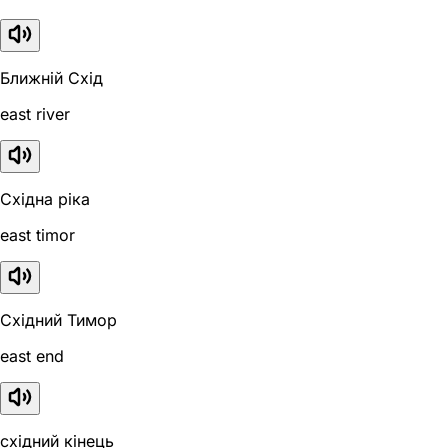
Ближній Схід
east river
Східна ріка
east timor
Східний Тимор
east end
східний кінець