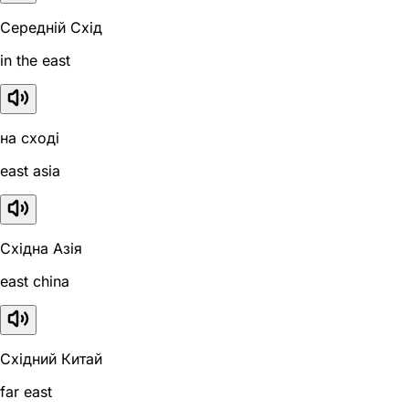
Середній Схід
in the east
на сході
east asia
Східна Азія
east china
Східний Китай
far east