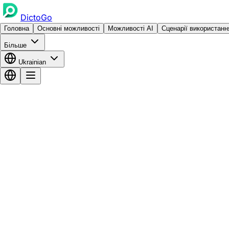
DictoGo
Головна
Основні можливості
Можливості AI
Сценарії використанн
Більше
Ukrainian