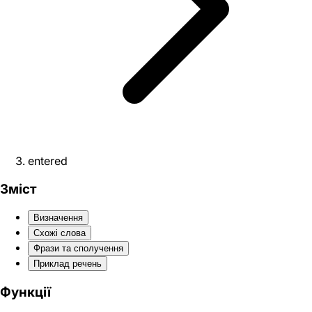
entered
Зміст
Визначення
Схожі слова
Фрази та сполучення
Приклад речень
Функції