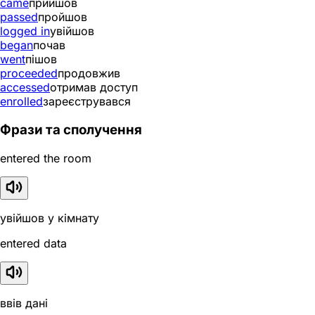
came
прийшов
passed
пройшов
logged in
увійшов
began
почав
went
пішов
proceeded
продовжив
accessed
отримав доступ
enrolled
зареєструвався
Фрази та сполучення
entered the room
увійшов у кімнату
entered data
ввів дані