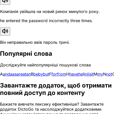
Компанія увійшла на новий ринок минулого року.
he entered the password incorrectly three times.
Він неправильно ввів пароль тричі.
Популярні слова
Досліджуйте найпопулярніші пошукові слова
A
and
a
as
are
at
an
B
be
by
but
F
for
from
H
have
he
I
in
i
is
it
M
my
N
not
Завантажте додаток, щоб отримати
повний доступ до контенту
Бажаєте вивчати лексику ефективніше? Завантажте
додаток DictoGo та насолоджуйтеся додатковими