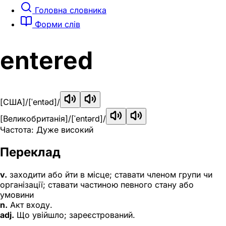
Головна словника
Форми слів
entered
[США]
/[ˈentəd]/
[Великобританія]
/[ˈentərd]/
Частота: Дуже високий
Переклад
v.
заходити або йти в місце; ставати членом групи чи
організації; ставати частиною певного стану або
умовини
n.
Акт входу.
adj.
Що увійшло; зареєстрований.