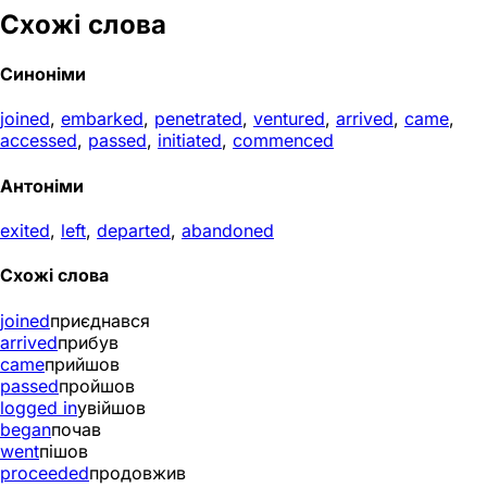
Схожі слова
Синоніми
joined
,
embarked
,
penetrated
,
ventured
,
arrived
,
came
,
accessed
,
passed
,
initiated
,
commenced
Антоніми
exited
,
left
,
departed
,
abandoned
Схожі слова
joined
приєднався
arrived
прибув
came
прийшов
passed
пройшов
logged in
увійшов
began
почав
went
пішов
proceeded
продовжив