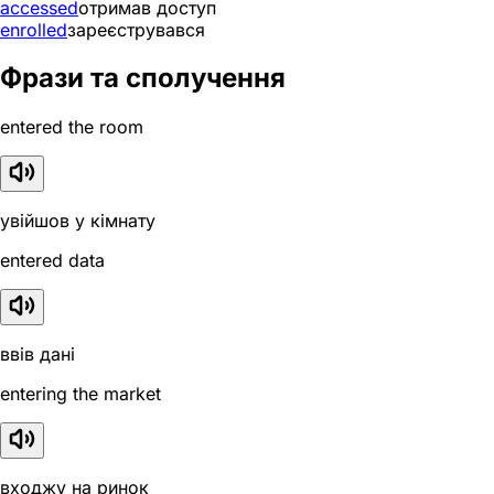
accessed
отримав доступ
enrolled
зареєструвався
Фрази та сполучення
entered the room
увійшов у кімнату
entered data
ввів дані
entering the market
входжу на ринок