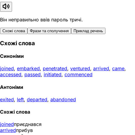
Він неправильно ввів пароль тричі.
Схожі слова
Фрази та сполучення
Приклад речень
Схожі слова
Синоніми
joined
,
embarked
,
penetrated
,
ventured
,
arrived
,
came
,
accessed
,
passed
,
initiated
,
commenced
Антоніми
exited
,
left
,
departed
,
abandoned
Схожі слова
joined
приєднався
arrived
прибув