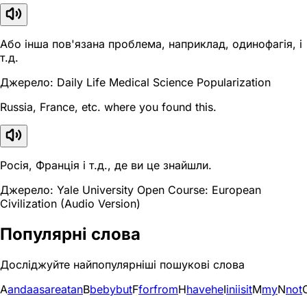
Або інша пов'язана проблема, наприклад, одинофагія, і
т.д.
Джерело: Daily Life Medical Science Popularization
Russia, France, etc. where you found this.
Росія, Франція і т.д., де ви це знайшли.
Джерело: Yale University Open Course: European
Civilization (Audio Version)
Популярні слова
Досліджуйте найпопулярніші пошукові слова
A
and
a
as
are
at
an
B
be
by
but
F
for
from
H
have
he
I
in
i
is
it
M
my
N
not