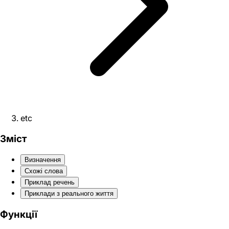
etc
Зміст
Визначення
Схожі слова
Приклад речень
Приклади з реального життя
Функції