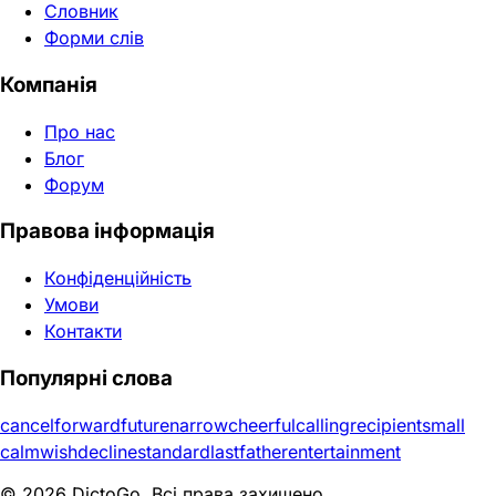
Словник
Форми слів
Компанія
Про нас
Блог
Форум
Правова інформація
Конфіденційність
Умови
Контакти
Популярні слова
cancel
forward
future
narrow
cheerful
calling
recipient
small
calm
wish
decline
standard
last
father
entertainment
© 2026 DictoGo. Всі права захищено.