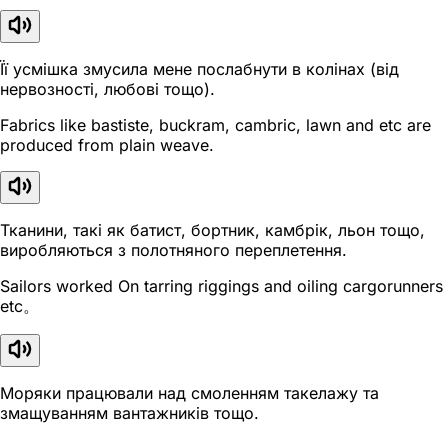
Її усмішка змусила мене послабнути в колінах (від
нервозності, любові тощо).
Fabrics like bastiste, buckram, cambric, lawn and etc are
produced from plain weave.
Тканини, такі як батист, бортник, камбрік, льон тощо,
виробляються з полотняного переплетення.
Sailors worked On tarring riggings and oiling cargorunners
etc。
Моряки працювали над смоленням такелажу та
змащуванням вантажників тощо.