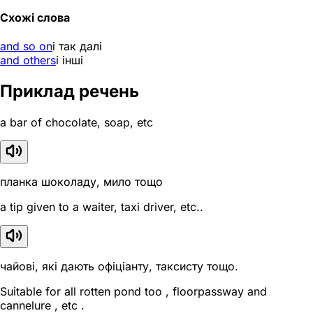
Схожі слова
and so on
і так далі
and others
і інші
Приклад речень
a bar of chocolate, soap, etc
планка шоколаду, мило тощо
a tip given to a waiter, taxi driver, etc..
чайові, які дають офіціанту, таксисту тощо.
Suitable for all rotten pond too , floorpassway and
cannelure , etc .