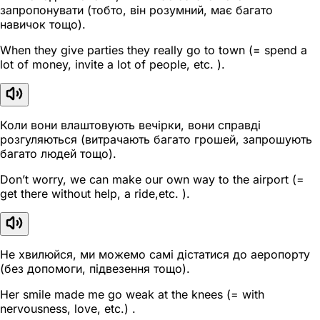
запропонувати (тобто, він розумний, має багато
навичок тощо).
When they give parties they really go to town (= spend a
lot of money, invite a lot of people, etc. ).
Коли вони влаштовують вечірки, вони справді
розгуляються (витрачають багато грошей, запрошують
багато людей тощо).
Don’t worry, we can make our own way to the airport (=
get there without help, a ride,etc. ).
Не хвилюйся, ми можемо самі дістатися до аеропорту
(без допомоги, підвезення тощо).
Her smile made me go weak at the knees (= with
nervousness, love, etc.) .