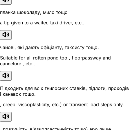
планка шоколаду, мило тощо
a tip given to a waiter, taxi driver, etc..
чайові, які дають офіціанту, таксисту тощо.
Suitable for all rotten pond too , floorpassway and
cannelure , etc .
Підходить для всіх гнилосних ставків, підлоги, проходів
і канавок тощо.
, creep, viscoplasticity, etc.) or transient load steps only.
, повзучість, в'язкопластичність тощо) або лише