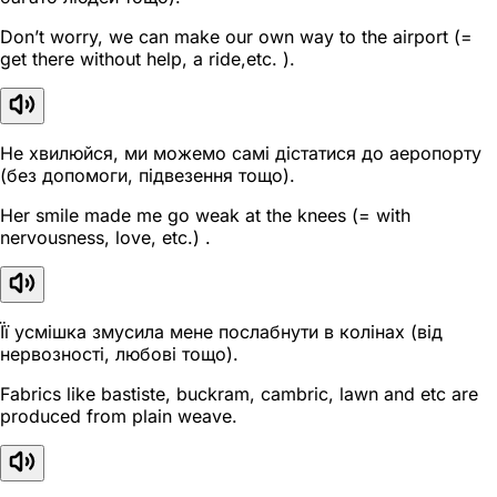
Don’t worry, we can make our own way to the airport (=
get there without help, a ride,etc. ).
Не хвилюйся, ми можемо самі дістатися до аеропорту
(без допомоги, підвезення тощо).
Her smile made me go weak at the knees (= with
nervousness, love, etc.) .
Її усмішка змусила мене послабнути в колінах (від
нервозності, любові тощо).
Fabrics like bastiste, buckram, cambric, lawn and etc are
produced from plain weave.