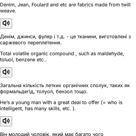
Denim, Jean, Foulard and etc are fabrics made from twill
weave.
Денім, джинси, фуляр і т.д. - це тканини, виготовлені з
саржевого переплетення.
Total volatile organic compound , such as maldehyde,
toluol, benzene etc..
Загальна кількість летких органічних сполук, таких як
формальдегід, толуол, бензол тощо.
He’s a young man with a great deal to offer (= who is
intelligent, has many skills, etc. ).
Він молодий чоловік, який має багато чого