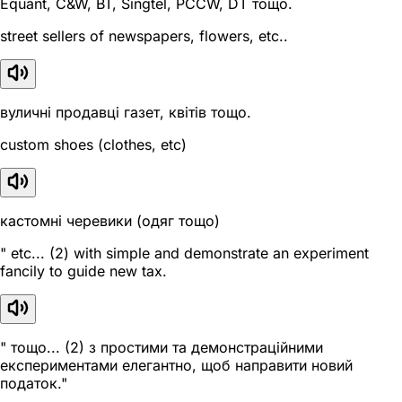
Equant, C&W, BT, Singtel, PCCW, DT тощо.
street sellers of newspapers, flowers, etc..
вуличні продавці газет, квітів тощо.
custom shoes (clothes, etc)
кастомні черевики (одяг тощо)
" etc... (2) with simple and demonstrate an experiment
fancily to guide new tax.
" тощо... (2) з простими та демонстраційними
експериментами елегантно, щоб направити новий
податок."