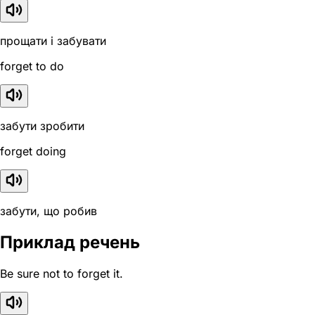
прощати і забувати
forget to do
забути зробити
forget doing
забути, що робив
Приклад речень
Be sure not to forget it.