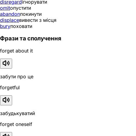
disregard
ігнорувати
omit
опустити
abandon
покинути
displace
вивести з місця
bury
поховати
Фрази та сполучення
forget about it
забути про це
forgetful
забудькуватий
forget oneself