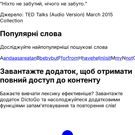
"Ніхто не забутий, нічого не забуто."
Джерело: TED Talks (Audio Version) March 2015
Collection
Популярні слова
Досліджуйте найпопулярніші пошукові слова
A
and
a
as
are
at
an
B
be
by
but
F
for
from
H
have
he
I
in
i
is
it
M
my
N
not
Завантажте додаток, щоб отримати
повний доступ до контенту
Бажаєте вивчати лексику ефективніше? Завантажте
додаток DictoGo та насолоджуйтеся додатковими
функціями запам'ятовування та повторення слів!