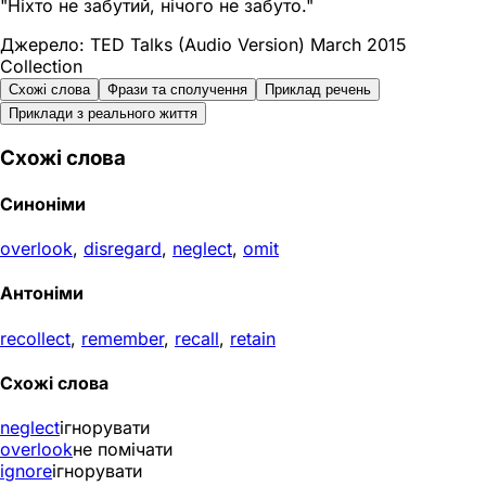
"Ніхто не забутий, нічого не забуто."
Джерело: TED Talks (Audio Version) March 2015
Collection
Схожі слова
Фрази та сполучення
Приклад речень
Приклади з реального життя
Схожі слова
Синоніми
overlook
,
disregard
,
neglect
,
omit
Антоніми
recollect
,
remember
,
recall
,
retain
Схожі слова
neglect
ігнорувати
overlook
не помічати
ignore
ігнорувати