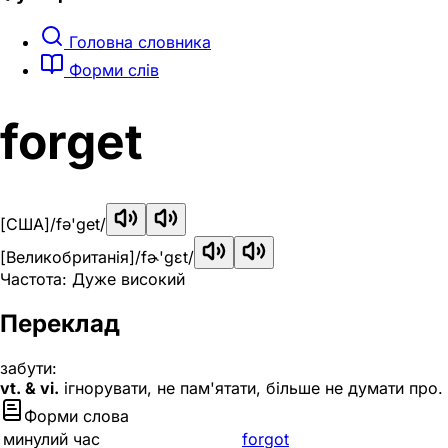
Головна словника
Форми слів
forget
[США]
/fə'get/
[Великобританія]
/fɚ'ɡɛt/
Частота: Дуже високий
Переклад
забути:
vt. & vi.
ігнорувати, не пам'ятати, більше не думати про.
Форми слова
минулий час
forgot