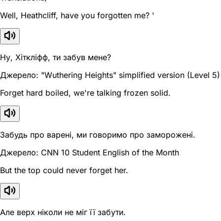
Well, Heathcliff, have you forgotten me? '
Ну, Хіткліфф, ти забув мене?
Джерело: "Wuthering Heights" simplified version (Level 5)
Forget hard boiled, we're talking frozen solid.
Забудь про варені, ми говоримо про заморожені.
Джерело: CNN 10 Student English of the Month
But the top could never forget her.
Але верх ніколи не міг її забути.