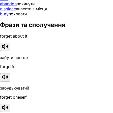
abandon
покинути
displace
вивести з місця
bury
поховати
Фрази та сполучення
forget about it
забути про це
forgetful
забудькуватий
forget oneself