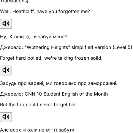
Translations)
Well, Heathcliff, have you forgotten me? '
Ну, Хіткліфф, ти забув мене?
Джерело: "Wuthering Heights" simplified version (Level 5)
Forget hard boiled, we're talking frozen solid.
Забудь про варені, ми говоримо про заморожені.
Джерело: CNN 10 Student English of the Month
But the top could never forget her.
Але верх ніколи не міг її забути.