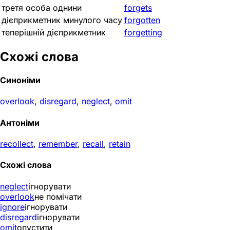
третя особа однини
forgets
дієприкметник минулого часу
forgotten
теперішній дієприкметник
forgetting
Схожі слова
Синоніми
overlook
,
disregard
,
neglect
,
omit
Антоніми
recollect
,
remember
,
recall
,
retain
Схожі слова
neglect
ігнорувати
overlook
не помічати
ignore
ігнорувати
disregard
ігнорувати
omit
опустити