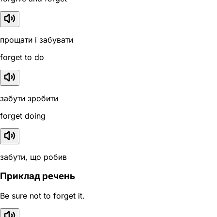
прощати і забувати
forget to do
забути зробити
forget doing
забути, що робив
Приклад речень
Be sure not to forget it.