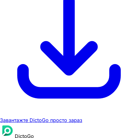
Завантажте DictoGo просто зараз
DictoGo