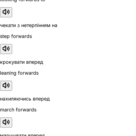
чекати з нетерпінням на
step forwards
крокувати вперед
leaning forwards
нахиляючись вперед
march forwards
маршувати вперед