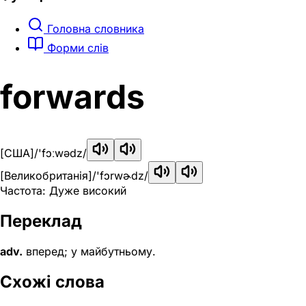
Головна словника
Форми слів
forwards
[США]
/'fɔːwədz/
[Великобританія]
/'fɔrwɚdz/
Частота: Дуже високий
Переклад
adv.
вперед; у майбутньому.
Схожі слова