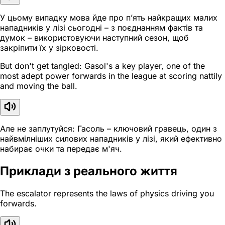
У цьому випадку мова йде про п’ять найкращих малих
нападників у лізі сьогодні – з поєднанням фактів та
думок – використовуючи наступний сезон, щоб
закріпити їх у зірковості.
But don't get tangled: Gasol's a key player, one of the
most adept power forwards in the league at scoring nattily
and moving the ball.
Але не заплутуйся: Гасоль – ключовий гравець, один з
найвмілніших силових нападників у лізі, який ефективно
набирає очки та передає м'яч.
Приклади з реального життя
The escalator represents the laws of physics driving you
forwards.