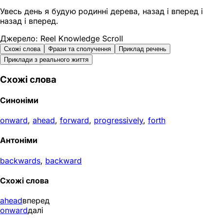
Увесь день я будую родинні дерева, назад і вперед і
назад і вперед.
Джерело: Reel Knowledge Scroll
Схожі слова
Фрази та сполучення
Приклад речень
Приклади з реального життя
Схожі слова
Синоніми
onward
,
ahead
,
forward
,
progressively
,
forth
Антоніми
backwards
,
backward
Схожі слова
ahead
вперед
onward
далі