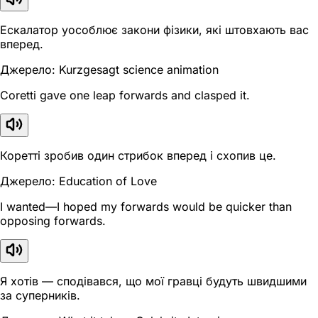
Ескалатор уособлює закони фізики, які штовхають вас
вперед.
Джерело: Kurzgesagt science animation
Coretti gave one leap forwards and clasped it.
Коретті зробив один стрибок вперед і схопив це.
Джерело: Education of Love
I wanted—I hoped my forwards would be quicker than
opposing forwards.
Я хотів — сподівався, що мої гравці будуть швидшими
за суперників.