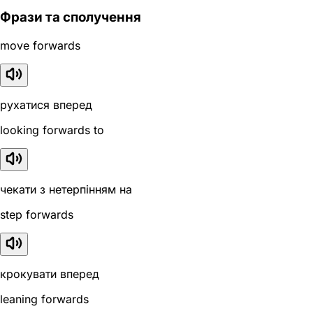
Фрази та сполучення
move forwards
рухатися вперед
looking forwards to
чекати з нетерпінням на
step forwards
крокувати вперед
leaning forwards