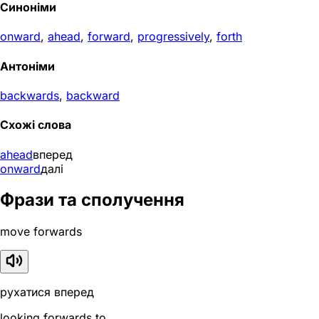
Синоніми
onward
,
ahead
,
forward
,
progressively
,
forth
Антоніми
backwards
,
backward
Схожі слова
ahead
вперед
onward
далі
Фрази та сполучення
move forwards
рухатися вперед
looking forwards to