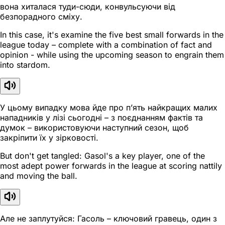
вона хиталася туди-сюди, конвульсуючи від
безпорадного сміху.
In this case, it's examine the five best small forwards in the
league today – complete with a combination of fact and
opinion - while using the upcoming season to engrain them
into stardom.
У цьому випадку мова йде про п’ять найкращих малих
нападників у лізі сьогодні – з поєднанням фактів та
думок – використовуючи наступний сезон, щоб
закріпити їх у зірковості.
But don't get tangled: Gasol's a key player, one of the
most adept power forwards in the league at scoring nattily
and moving the ball.
Але не заплутуйся: Гасоль – ключовий гравець, один з