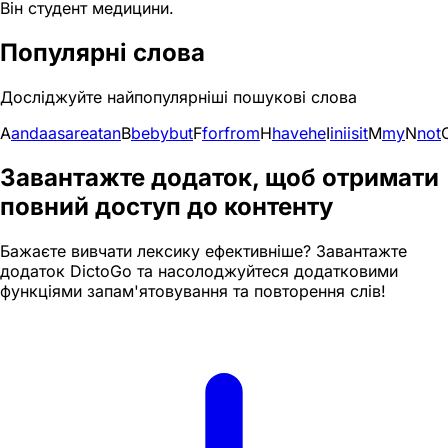
Він студент медицини.
Популярні слова
Досліджуйте найпопулярніші пошукові слова
A
and
a
as
are
at
an
B
be
by
but
F
for
from
H
have
he
I
in
i
is
it
M
my
N
not
Завантажте додаток, щоб отримати
повний доступ до контенту
Бажаєте вивчати лексику ефективніше? Завантажте
додаток DictoGo та насолоджуйтеся додатковими
функціями запам'ятовування та повторення слів!