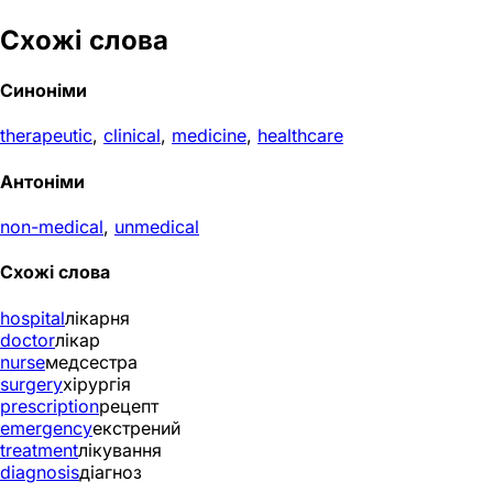
Схожі слова
Синоніми
therapeutic
,
clinical
,
medicine
,
healthcare
Антоніми
non-medical
,
unmedical
Схожі слова
hospital
лікарня
doctor
лікар
nurse
медсестра
surgery
хірургія
prescription
рецепт
emergency
екстрений
treatment
лікування
diagnosis
діагноз