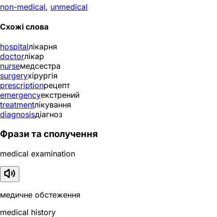
non-medical
,
unmedical
Схожі слова
hospital
лікарня
doctor
лікар
nurse
медсестра
surgery
хірургія
prescription
рецепт
emergency
екстрений
treatment
лікування
diagnosis
діагноз
Фрази та сполучення
medical examination
медичне обстеження
medical history