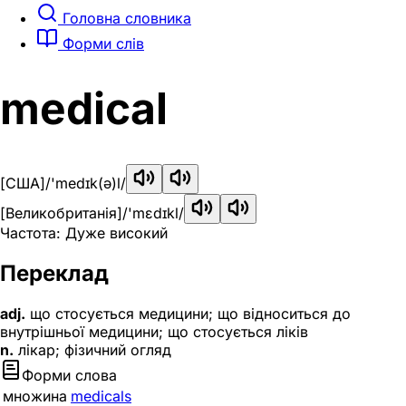
Головна словника
Форми слів
medical
[США]
/'medɪk(ə)l/
[Великобританія]
/'mɛdɪkl/
Частота: Дуже високий
Переклад
adj.
що стосується медицини; що відноситься до
внутрішньої медицини; що стосується ліків
n.
лікар; фізичний огляд
Форми слова
множина
medicals