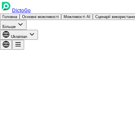
DictoGo
Головна
Основні можливості
Можливості AI
Сценарії використанн
Більше
Ukrainian