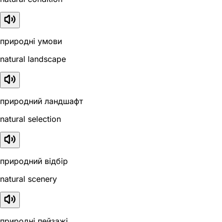
природні умови
natural landscape
природний ландшафт
natural selection
природний відбір
natural scenery
природні пейзажі