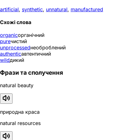
artificial
,
synthetic
,
unnatural
,
manufactured
Схожі слова
organic
органічний
pure
чистий
unprocessed
необроблений
authentic
автентичний
wild
дикий
Фрази та сполучення
natural beauty
природна краса
natural resources