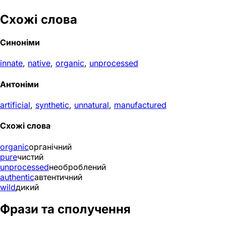
Схожі слова
Синоніми
innate
,
native
,
organic
,
unprocessed
Антоніми
artificial
,
synthetic
,
unnatural
,
manufactured
Схожі слова
organic
органічний
pure
чистий
unprocessed
необроблений
authentic
автентичний
wild
дикий
Фрази та сполучення