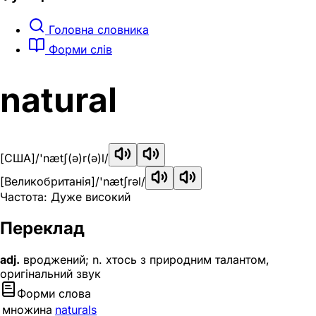
Головна словника
Форми слів
natural
[США]
/'nætʃ(ə)r(ə)l/
[Великобританія]
/'nætʃrəl/
Частота: Дуже високий
Переклад
adj.
вроджений; n. хтось з природним талантом,
оригінальний звук
Форми слова
множина
naturals