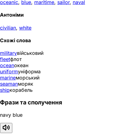
oceanic
,
blue
,
maritime
,
sailor
,
naval
Антоніми
civilian
,
white
Схожі слова
military
військовий
fleet
флот
ocean
океан
uniform
уніформа
marine
морський
seaman
моряк
ship
корабель
Фрази та сполучення
navy blue