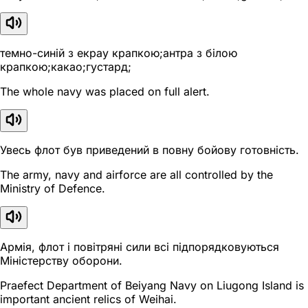
темно-синій з екрау крапкою;антра з білою
крапкою;какао;густард;
The whole navy was placed on full alert.
Увесь флот був приведений в повну бойову готовність.
The army, navy and airforce are all controlled by the
Ministry of Defence.
Армія, флот і повітряні сили всі підпорядковуються
Міністерству оборони.
Praefect Department of Beiyang Navy on Liugong Island is
important ancient relics of Weihai.