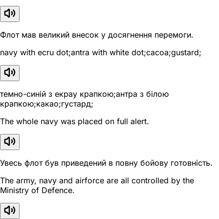
Флот мав великий внесок у досягнення перемоги.
navy with ecru dot;antra with white dot;cacoa;gustard;
темно-синій з екрау крапкою;антра з білою
крапкою;какао;густард;
The whole navy was placed on full alert.
Увесь флот був приведений в повну бойову готовність.
The army, navy and airforce are all controlled by the
Ministry of Defence.