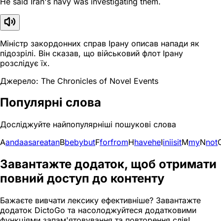
He said Iran's navy was investigating them.
Міністр закордонних справ Ірану описав напади як
підозрілі. Він сказав, що військовий флот Ірану
розслідує їх.
Джерело: The Chronicles of Novel Events
Популярні слова
Досліджуйте найпопулярніші пошукові слова
A
and
a
as
are
at
an
B
be
by
but
F
for
from
H
have
he
I
in
i
is
it
M
my
N
not
Завантажте додаток, щоб отримати
повний доступ до контенту
Бажаєте вивчати лексику ефективніше? Завантажте
додаток DictoGo та насолоджуйтеся додатковими
функціями запам'ятовування та повторення слів!