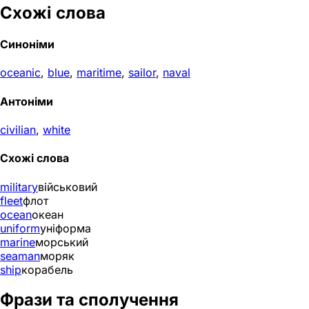
Схожі слова
Синоніми
oceanic
,
blue
,
maritime
,
sailor
,
naval
Антоніми
civilian
,
white
Схожі слова
military
військовий
fleet
флот
ocean
океан
uniform
уніформа
marine
морський
seaman
моряк
ship
корабель
Фрази та сполучення