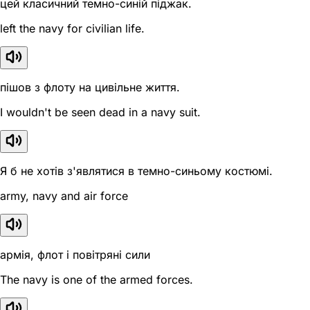
цей класичний темно-синій піджак.
left the navy for civilian life.
пішов з флоту на цивільне життя.
I wouldn't be seen dead in a navy suit.
Я б не хотів з'являтися в темно-синьому костюмі.
army, navy and air force
армія, флот і повітряні сили
The navy is one of the armed forces.