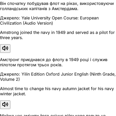
Він спочатку побудував флот на ріках, використовуючи
голландських капітанів з Амстердама.
Джерело: Yale University Open Course: European
Civilization (Audio Version)
Amstrong joined the navy in 1949 and served as a pilot for
three years.
Амстронг приєднався до флоту в 1949 році і служив
пілотом протягом трьох років.
Джерело: Yilin Edition Oxford Junior English (Ninth Grade,
Volume 2)
Almost time to change his navy autumn jacket for his navy
winter jacket.
Майже час змінити його осіннє військове пальто на