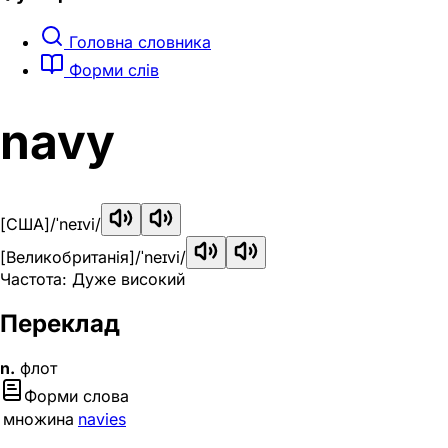
Головна словника
Форми слів
navy
[США]
/ˈneɪvi/
[Великобританія]
/ˈneɪvi/
Частота: Дуже високий
Переклад
n.
флот
Форми слова
множина
navies