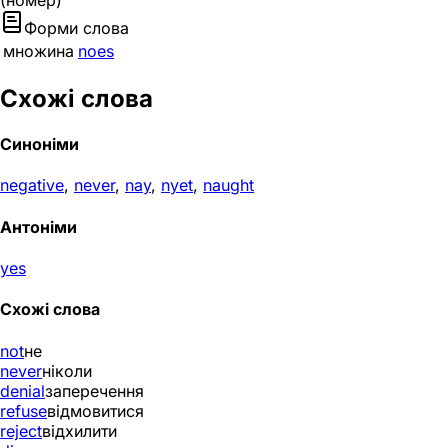
(номер)
Форми слова
множина
noes
Схожі слова
Синоніми
negative
,
never
,
nay
,
nyet
,
naught
Антоніми
yes
Схожі слова
not
не
never
ніколи
denial
заперечення
refuse
відмовитися
reject
відхилити