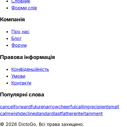
Словник
Форми слів
Компанія
Про нас
Блог
Форум
Правова інформація
Конфіденційність
Умови
Контакти
Популярні слова
cancel
forward
future
narrow
cheerful
calling
recipient
small
calm
wish
decline
standard
last
father
entertainment
© 2026 DictoGo. Всі права захищено.