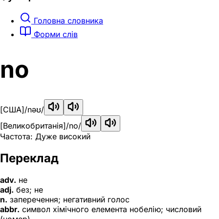
Головна словника
Форми слів
no
[США]
/nəʊ/
[Великобританія]
/no/
Частота: Дуже високий
Переклад
adv.
не
adj.
без; не
n.
заперечення; негативний голос
abbr.
символ хімічного елемента нобелію; числовий