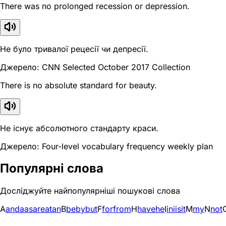
There was no prolonged recession or depression.
Не було тривалої рецесії чи депресії.
Джерело: CNN Selected October 2017 Collection
There is no absolute standard for beauty.
Не існує абсолютного стандарту краси.
Джерело: Four-level vocabulary frequency weekly plan
Популярні слова
Досліджуйте найпопулярніші пошукові слова
A
and
a
as
are
at
an
B
be
by
but
F
for
from
H
have
he
I
in
i
is
it
M
my
N
not