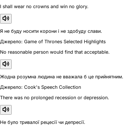
I shall wear no crowns and win no glory.
Я не буду носити корони і не здобуду слави.
Джерело: Game of Thrones Selected Highlights
No reasonable person would find that acceptable.
Жодна розумна людина не вважала б це прийнятним.
Джерело: Cook's Speech Collection
There was no prolonged recession or depression.
Не було тривалої рецесії чи депресії.