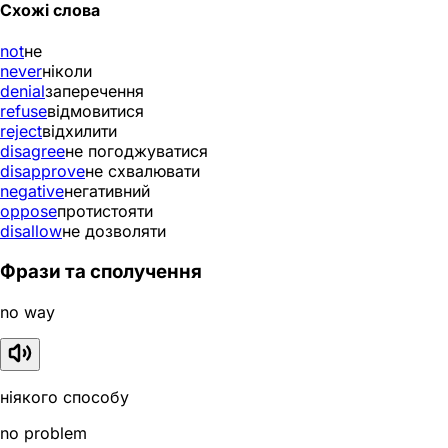
Схожі слова
not
не
never
ніколи
denial
заперечення
refuse
відмовитися
reject
відхилити
disagree
не погоджуватися
disapprove
не схвалювати
negative
негативний
oppose
протистояти
disallow
не дозволяти
Фрази та сполучення
no way
ніякого способу
no problem