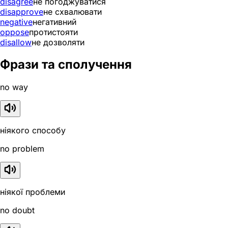
disagree
не погоджуватися
disapprove
не схвалювати
negative
негативний
oppose
протистояти
disallow
не дозволяти
Фрази та сполучення
no way
ніякого способу
no problem
ніякої проблеми
no doubt