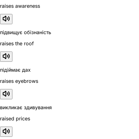
raises awareness
підвищує обізнаність
raises the roof
підіймає дах
raises eyebrows
викликає здивування
raised prices