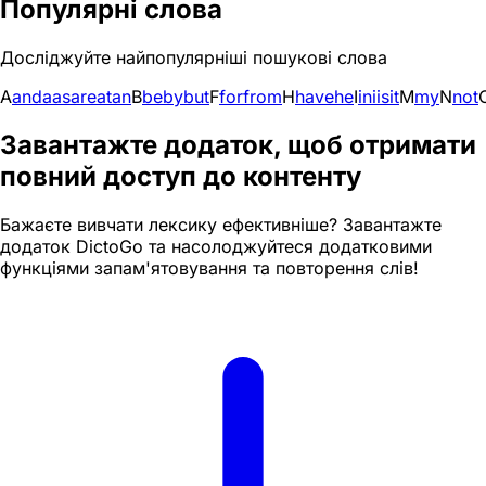
Популярні слова
Досліджуйте найпопулярніші пошукові слова
A
and
a
as
are
at
an
B
be
by
but
F
for
from
H
have
he
I
in
i
is
it
M
my
N
not
Завантажте додаток, щоб отримати
повний доступ до контенту
Бажаєте вивчати лексику ефективніше? Завантажте
додаток DictoGo та насолоджуйтеся додатковими
функціями запам'ятовування та повторення слів!