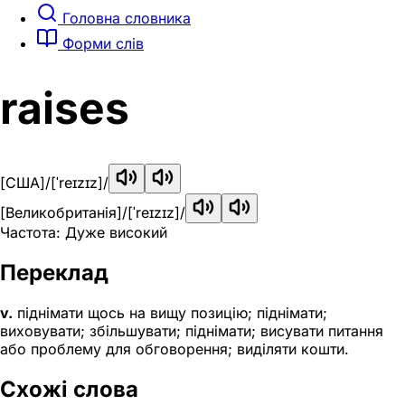
Головна словника
Форми слів
raises
[США]
/[ˈreɪzɪz]/
[Великобританія]
/[ˈreɪzɪz]/
Частота: Дуже високий
Переклад
v.
піднімати щось на вищу позицію; піднімати;
виховувати; збільшувати; піднімати; висувати питання
або проблему для обговорення; виділяти кошти.
Схожі слова