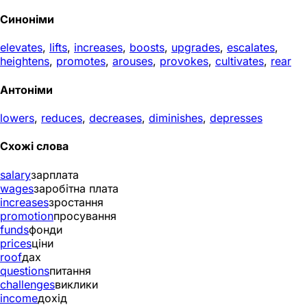
Синоніми
elevates
,
lifts
,
increases
,
boosts
,
upgrades
,
escalates
,
heightens
,
promotes
,
arouses
,
provokes
,
cultivates
,
rear
Антоніми
lowers
,
reduces
,
decreases
,
diminishes
,
depresses
Схожі слова
salary
зарплата
wages
заробітна плата
increases
зростання
promotion
просування
funds
фонди
prices
ціни
roof
дах
questions
питання
challenges
виклики
income
дохід