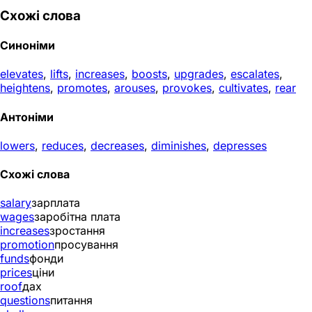
Схожі слова
Синоніми
elevates
,
lifts
,
increases
,
boosts
,
upgrades
,
escalates
,
heightens
,
promotes
,
arouses
,
provokes
,
cultivates
,
rear
Антоніми
lowers
,
reduces
,
decreases
,
diminishes
,
depresses
Схожі слова
salary
зарплата
wages
заробітна плата
increases
зростання
promotion
просування
funds
фонди
prices
ціни
roof
дах
questions
питання