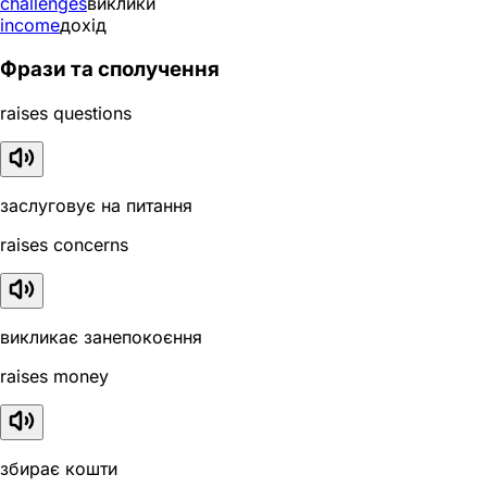
challenges
виклики
income
дохід
Фрази та сполучення
raises questions
заслуговує на питання
raises concerns
викликає занепокоєння
raises money
збирає кошти