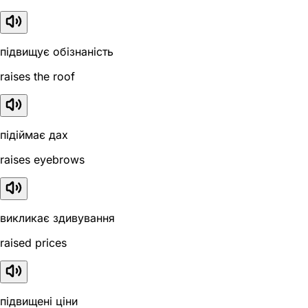
підвищує обізнаність
raises the roof
підіймає дах
raises eyebrows
викликає здивування
raised prices
підвищені ціни