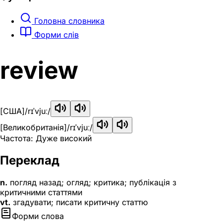
Головна словника
Форми слів
review
[США]
/rɪˈvjuː/
[Великобританія]
/rɪˈvjuː/
Частота: Дуже високий
Переклад
n.
погляд назад; огляд; критика; публікація з
критичними статтями
vt.
згадувати; писати критичну статтю
Форми слова