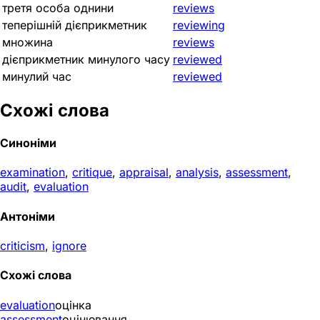
третя особа однини
reviews
теперішній дієприкметник
reviewing
множина
reviews
дієприкметник минулого часу
reviewed
минулий час
reviewed
Схожі слова
Синоніми
examination
,
critique
,
appraisal
,
analysis
,
assessment
,
audit
,
evaluation
Антоніми
criticism
,
ignore
Схожі слова
evaluation
оцінка
assessment
оцінювання