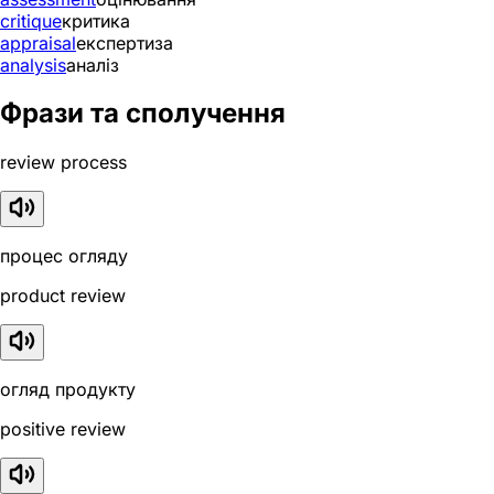
critique
критика
appraisal
експертиза
analysis
аналіз
Фрази та сполучення
review process
процес огляду
product review
огляд продукту
positive review