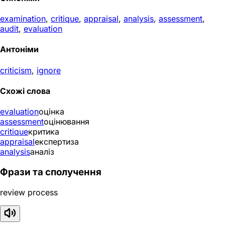
examination
,
critique
,
appraisal
,
analysis
,
assessment
,
audit
,
evaluation
Антоніми
criticism
,
ignore
Схожі слова
evaluation
оцінка
assessment
оцінювання
critique
критика
appraisal
експертиза
analysis
аналіз
Фрази та сполучення
review process