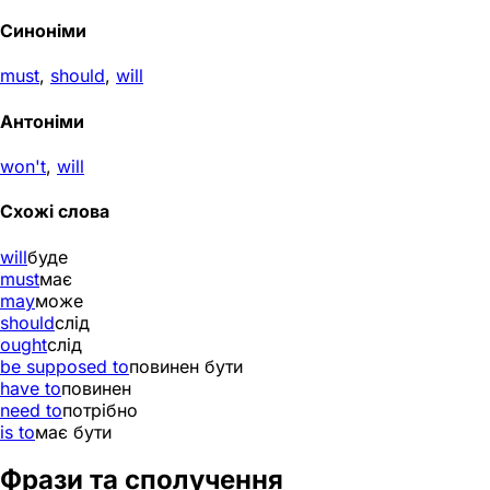
Синоніми
must
,
should
,
will
Антоніми
won't
,
will
Схожі слова
will
буде
must
має
may
може
should
слід
ought
слід
be supposed to
повинен бути
have to
повинен
need to
потрібно
is to
має бути
Фрази та сполучення