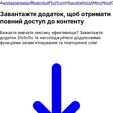
A
and
a
as
are
at
an
B
be
by
but
F
for
from
H
have
he
I
in
i
is
it
M
my
N
not
Завантажте додаток, щоб отримати
повний доступ до контенту
Бажаєте вивчати лексику ефективніше? Завантажте
додаток DictoGo та насолоджуйтеся додатковими
функціями запам'ятовування та повторення слів!