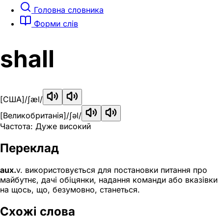
Головна словника
Форми слів
shall
[США]
/ʃæl/
[Великобританія]
/ʃəl/
Частота: Дуже високий
Переклад
aux.
v. використовується для постановки питання про
майбутнє, дачі обіцянки, надання команди або вказівки
на щось, що, безумовно, станеться.
Схожі слова