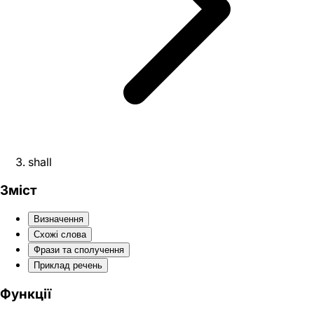
shall
Зміст
Визначення
Схожі слова
Фрази та сполучення
Приклад речень
Функції