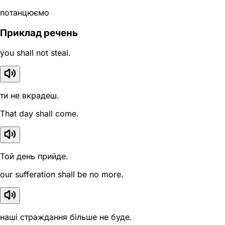
потанцюємо
Приклад речень
you shall not steal.
ти не вкрадеш.
That day shall come.
Той день прийде.
our sufferation shall be no more.
наші страждання більше не буде.