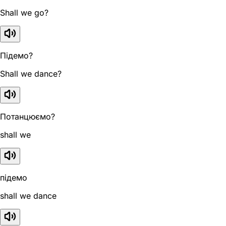
Shall we go?
Підемо?
Shall we dance?
Потанцюємо?
shall we
підемо
shall we dance