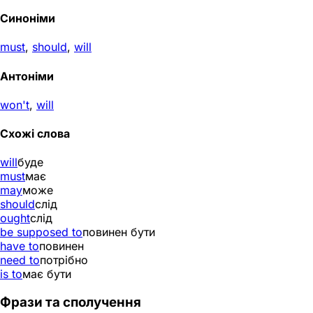
Синоніми
must
,
should
,
will
Антоніми
won't
,
will
Схожі слова
will
буде
must
має
may
може
should
слід
ought
слід
be supposed to
повинен бути
have to
повинен
need to
потрібно
is to
має бути
Фрази та сполучення