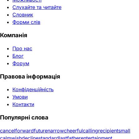
Слухайте та читайте
Словник
Форми слів
Компанія
Про нас
Блог
Форум
Правова інформація
Конфіденційність
Умови
Контакти
Популярні слова
cancel
forward
future
narrow
cheerful
calling
recipient
small
calm
wish
decline
standard
last
father
entertainment