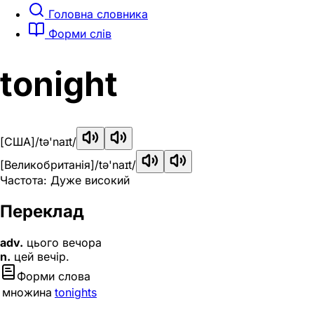
Головна словника
Форми слів
tonight
[США]
/tə'naɪt/
[Великобританія]
/tə'naɪt/
Частота: Дуже високий
Переклад
adv.
цього вечора
n.
цей вечір.
Форми слова
множина
tonights