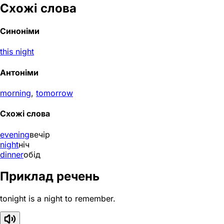
Схожі слова
Синоніми
this night
Антоніми
morning
,
tomorrow
Схожі слова
evening
вечір
night
ніч
dinner
обід
Приклад речень
tonight is a night to remember.