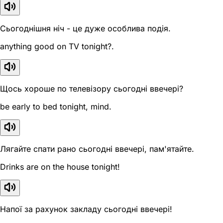
Сьогоднішня ніч - це дуже особлива подія.
anything good on TV tonight?.
Щось хороше по телевізору сьогодні ввечері?
be early to bed tonight, mind.
Лягайте спати рано сьогодні ввечері, пам'ятайте.
Drinks are on the house tonight!
Напої за рахунок закладу сьогодні ввечері!