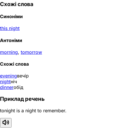
Схожі слова
Синоніми
this night
Антоніми
morning
,
tomorrow
Схожі слова
evening
вечір
night
ніч
dinner
обід
Приклад речень
tonight is a night to remember.