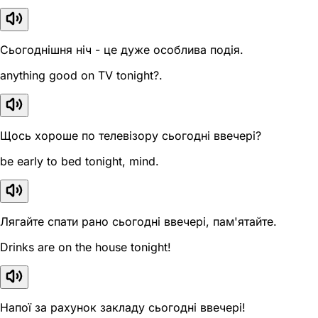
Сьогоднішня ніч - це дуже особлива подія.
anything good on TV tonight?.
Щось хороше по телевізору сьогодні ввечері?
be early to bed tonight, mind.
Лягайте спати рано сьогодні ввечері, пам'ятайте.
Drinks are on the house tonight!
Напої за рахунок закладу сьогодні ввечері!