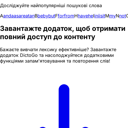
Досліджуйте найпопулярніші пошукові слова
A
and
a
as
are
at
an
B
be
by
but
F
for
from
H
have
he
I
in
i
is
it
M
my
N
not
Завантажте додаток, щоб отримати
повний доступ до контенту
Бажаєте вивчати лексику ефективніше? Завантажте
додаток DictoGo та насолоджуйтеся додатковими
функціями запам'ятовування та повторення слів!