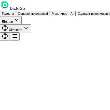
DictoGo
Головна
Основні можливості
Можливості AI
Сценарії використанн
Більше
Ukrainian