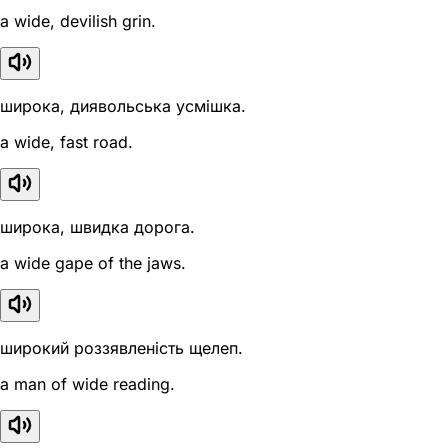
a wide, devilish grin.
широка, диявольська усмішка.
a wide, fast road.
широка, швидка дорога.
a wide gape of the jaws.
широкий роззявленість щелеп.
a man of wide reading.