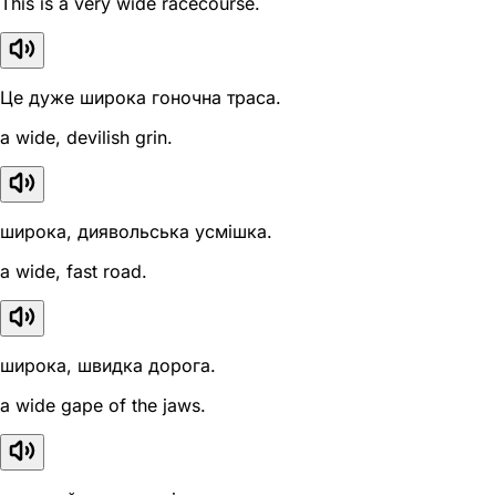
This is a very wide racecourse.
Це дуже широка гоночна траса.
a wide, devilish grin.
широка, диявольська усмішка.
a wide, fast road.
широка, швидка дорога.
a wide gape of the jaws.