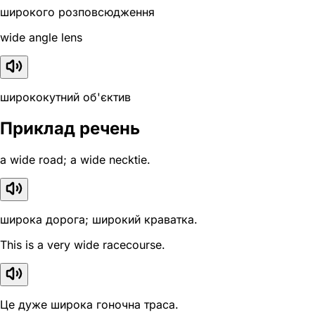
широкого розповсюдження
wide angle lens
ширококутний об'єктив
Приклад речень
a wide road; a wide necktie.
широка дорога; широкий краватка.
This is a very wide racecourse.
Це дуже широка гоночна траса.