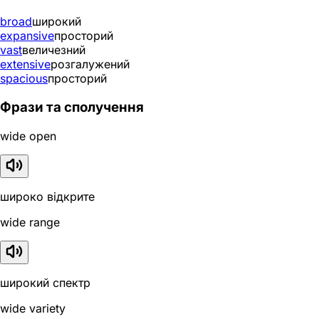
broad
широкий
expansive
просторий
vast
величезний
extensive
розгалужений
spacious
просторий
Фрази та сполучення
wide open
широко відкрите
wide range
широкий спектр
wide variety