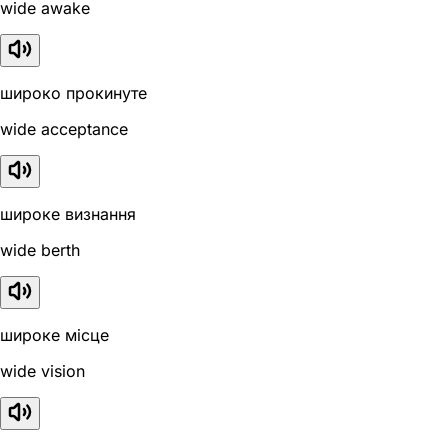
wide awake
широко прокинуте
wide acceptance
широке визнання
wide berth
широке місце
wide vision