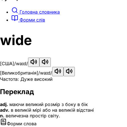
Головна словника
Форми слів
wide
[США]
/waɪd/
[Великобританія]
/waɪd/
Частота: Дуже високий
Переклад
adj.
маючи великий розмір з боку в бік
adv.
в великій мірі або на великій відстані
n.
величезна простір світу.
Форми слова