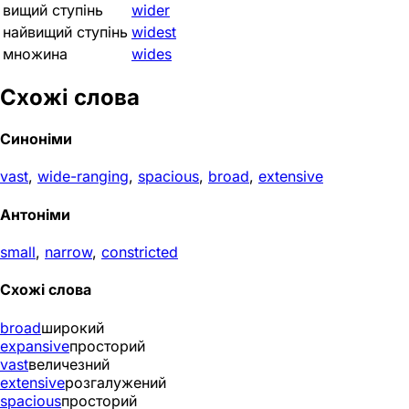
вищий ступінь
wider
найвищий ступінь
widest
множина
wides
Схожі слова
Синоніми
vast
,
wide-ranging
,
spacious
,
broad
,
extensive
Антоніми
small
,
narrow
,
constricted
Схожі слова
broad
широкий
expansive
просторий
vast
величезний
extensive
розгалужений
spacious
просторий