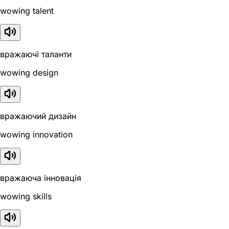
wowing talent
вражаючі таланти
wowing design
вражаючий дизайн
wowing innovation
вражаюча інновація
wowing skills