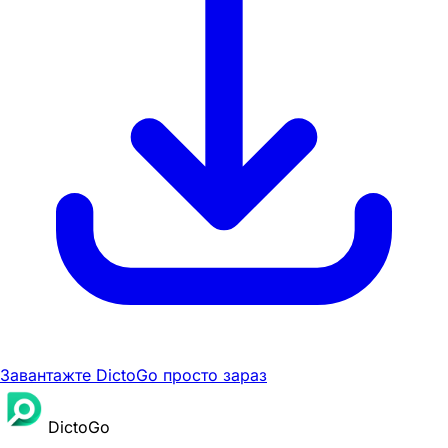
Завантажте DictoGo просто зараз
DictoGo