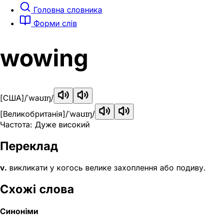
Головна словника
Форми слів
wowing
[США]
/ˈwaʊɪŋ/
[Великобританія]
/ˈwaʊɪŋ/
Частота: Дуже високий
Переклад
v.
викликати у когось велике захоплення або подиву.
Схожі слова
Синоніми