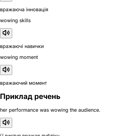
вражаюча інновація
wowing skills
вражаючі навички
wowing moment
вражаючий момент
Приклад речень
her performance was wowing the audience.
її виступ вражав публіку.