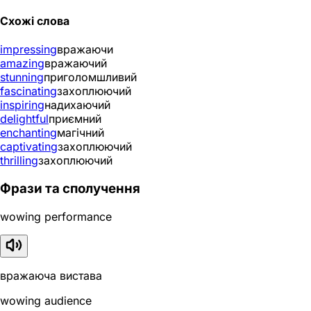
Схожі слова
impressing
вражаючи
amazing
вражаючий
stunning
приголомшливий
fascinating
захоплюючий
inspiring
надихаючий
delightful
приємний
enchanting
магічний
captivating
захоплюючий
thrilling
захоплюючий
Фрази та сполучення
wowing performance
вражаюча вистава
wowing audience