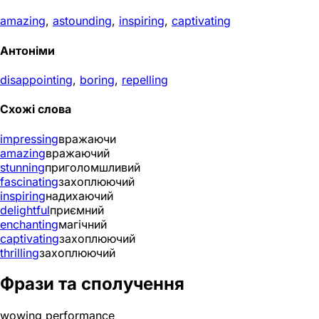
amazing
,
astounding
,
inspiring
,
captivating
Антоніми
disappointing
,
boring
,
repelling
Схожі слова
impressing
вражаючи
amazing
вражаючий
stunning
приголомшливий
fascinating
захоплюючий
inspiring
надихаючий
delightful
приємний
enchanting
магічний
captivating
захоплюючий
thrilling
захоплюючий
Фрази та сполучення
wowing performance