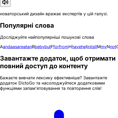
новаторський дизайн вражає експертів у цій галузі.
Популярні слова
Досліджуйте найпопулярніші пошукові слова
A
and
a
as
are
at
an
B
be
by
but
F
for
from
H
have
he
I
in
i
is
it
M
my
N
not
Завантажте додаток, щоб отримати
повний доступ до контенту
Бажаєте вивчати лексику ефективніше? Завантажте
додаток DictoGo та насолоджуйтеся додатковими
функціями запам'ятовування та повторення слів!