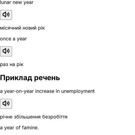
lunar new year
місячний новий рік
once a year
раз на рік
Приклад речень
a year-on-year increase in unemployment
річне збільшення безробіття
a year of famine.