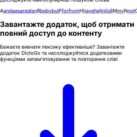
A
and
a
as
are
at
an
B
be
by
but
F
for
from
H
have
he
I
in
i
is
it
M
my
N
not
Завантажте додаток, щоб отримати
повний доступ до контенту
Бажаєте вивчати лексику ефективніше? Завантажте
додаток DictoGo та насолоджуйтеся додатковими
функціями запам'ятовування та повторення слів!