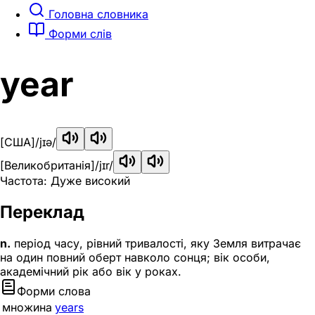
Головна словника
Форми слів
year
[США]
/jɪə/
[Великобританія]
/jɪr/
Частота: Дуже високий
Переклад
n.
період часу, рівний тривалості, яку Земля витрачає
на один повний оберт навколо сонця; вік особи,
академічний рік або вік у роках.
Форми слова
множина
years