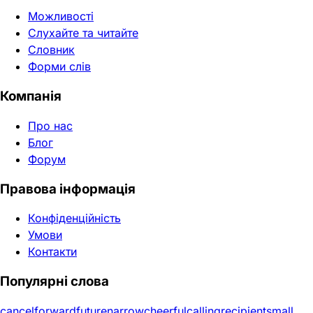
Можливості
Слухайте та читайте
Словник
Форми слів
Компанія
Про нас
Блог
Форум
Правова інформація
Конфіденційність
Умови
Контакти
Популярні слова
cancel
forward
future
narrow
cheerful
calling
recipient
small