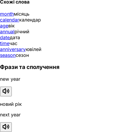
Схожі слова
month
місяць
calendar
календар
age
вік
annual
річний
date
дата
time
час
anniversary
ювілей
season
сезон
Фрази та сполучення
new year
новий рік
next year