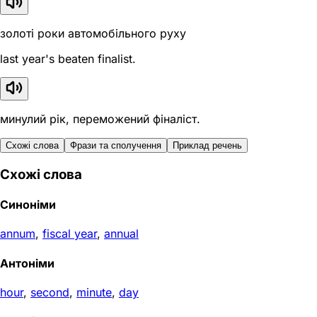
золоті роки автомобільного руху
last year's beaten finalist.
минулий рік, переможений фіналіст.
Схожі слова
Фрази та сполучення
Приклад речень
Схожі слова
Синоніми
annum
,
fiscal year
,
annual
Антоніми
hour
,
second
,
minute
,
day