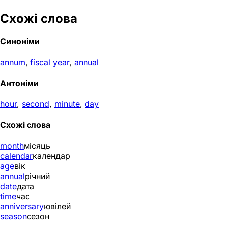
Схожі слова
Синоніми
annum
,
fiscal year
,
annual
Антоніми
hour
,
second
,
minute
,
day
Схожі слова
month
місяць
calendar
календар
age
вік
annual
річний
date
дата
time
час
anniversary
ювілей
season
сезон