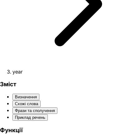
year
Зміст
Визначення
Схожі слова
Фрази та сполучення
Приклад речень
Функції