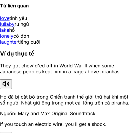
Từ liên quan
love
tình yêu
lullaby
ru ngủ
lake
hồ
lonely
cô đơn
laughter
tiếng cười
Ví dụ thực tế
They got chew'd'ed off in World War ll when some
Japanese peoples kept him in a cage above piranhas.
Họ đã bị cắt bỏ trong Chiến tranh thế giới thứ hai khi một
số người Nhật giữ ông trong một cái lồng trên cá piranha.
Nguồn: Mary and Max Original Soundtrack
If you touch an electric wire, you ll get a shock.