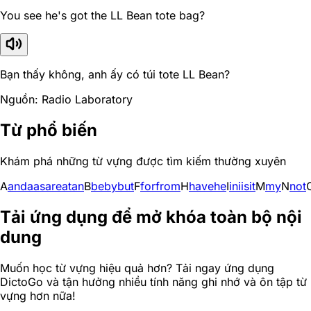
You see he's got the LL Bean tote bag?
Bạn thấy không, anh ấy có túi tote LL Bean?
Nguồn: Radio Laboratory
Từ phổ biến
Khám phá những từ vựng được tìm kiếm thường xuyên
A
and
a
as
are
at
an
B
be
by
but
F
for
from
H
have
he
I
in
i
is
it
M
my
N
not
Tải ứng dụng để mở khóa toàn bộ nội
dung
Muốn học từ vựng hiệu quả hơn? Tải ngay ứng dụng
DictoGo và tận hưởng nhiều tính năng ghi nhớ và ôn tập từ
vựng hơn nữa!