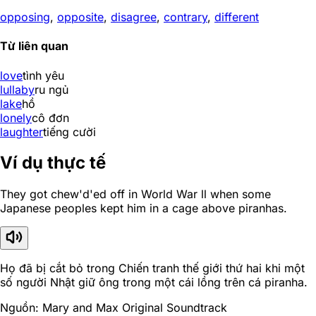
opposing
,
opposite
,
disagree
,
contrary
,
different
Từ liên quan
love
tình yêu
lullaby
ru ngủ
lake
hồ
lonely
cô đơn
laughter
tiếng cười
Ví dụ thực tế
They got chew'd'ed off in World War ll when some
Japanese peoples kept him in a cage above piranhas.
Họ đã bị cắt bỏ trong Chiến tranh thế giới thứ hai khi một
số người Nhật giữ ông trong một cái lồng trên cá piranha.
Nguồn: Mary and Max Original Soundtrack