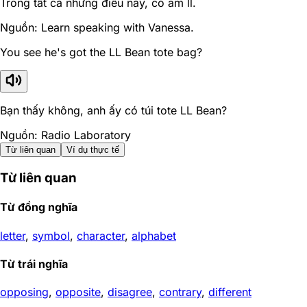
Trong tất cả những điều này, có âm ll.
Nguồn: Learn speaking with Vanessa.
You see he's got the LL Bean tote bag?
Bạn thấy không, anh ấy có túi tote LL Bean?
Nguồn: Radio Laboratory
Từ liên quan
Ví dụ thực tế
Từ liên quan
Từ đồng nghĩa
letter
,
symbol
,
character
,
alphabet
Từ trái nghĩa
opposing
,
opposite
,
disagree
,
contrary
,
different