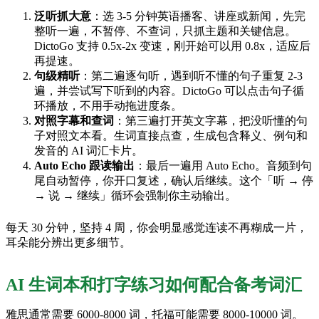
泛听抓大意
：选 3-5 分钟英语播客、讲座或新闻，先完
整听一遍，不暂停、不查词，只抓主题和关键信息。
DictoGo 支持 0.5x-2x 变速，刚开始可以用 0.8x，适应后
再提速。
句级精听
：第二遍逐句听，遇到听不懂的句子重复 2-3
遍，并尝试写下听到的内容。DictoGo 可以点击句子循
环播放，不用手动拖进度条。
对照字幕和查词
：第三遍打开英文字幕，把没听懂的句
子对照文本看。生词直接点查，生成包含释义、例句和
发音的 AI 词汇卡片。
Auto Echo 跟读输出
：最后一遍用 Auto Echo。音频到句
尾自动暂停，你开口复述，确认后继续。这个「听 → 停
→ 说 → 继续」循环会强制你主动输出。
每天 30 分钟，坚持 4 周，你会明显感觉连读不再糊成一片，
耳朵能分辨出更多细节。
AI 生词本和打字练习如何配合备考词汇
雅思通常需要 6000-8000 词，托福可能需要 8000-10000 词。