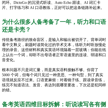
闭环。DictoGo 的沉浸式听读、Auto Echo 跟读、AI 词汇卡
片、打字练习和 AI 口语教练，正好可以把这条链路补起来。
为什么很多人备考备了一年，听力和口语
还是卡壳？
传统备考路径的致命盲区，是输入和输出被切开了。背单词时
看中文释义，刷题时读简化过的学术文本，练听力时听放慢处
理的录音。这些材料和真实英语环境隔着一层玻璃：你能在纸
上认出一个词，却听不出母语者正常语速里的连读、弱读和口
音变化。
根本问题不只是词汇量，而是真实语料接触不够。你背了
5000 个词，但每个词只见过一种意思、一种句型，到了真实
语境就反应不过来。口语更麻烦：对着镜子练、跟读录音练，
练完不知道语法、发音、表达到底哪里要改，下次还是犯同样
的错。
备考英语四维目标拆解：听说读写各有侧