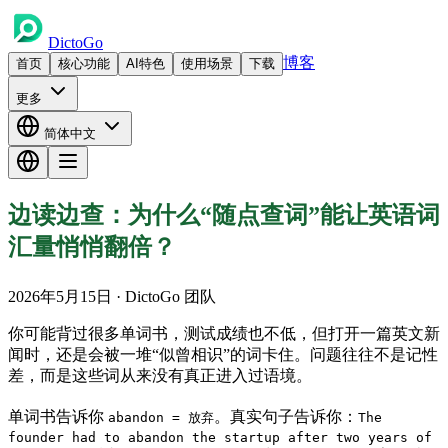
DictoGo
博客
首页
核心功能
AI特色
使用场景
下载
更多
简体中文
边读边查：为什么“随点查词”能让英语词
汇量悄悄翻倍？
2026年5月15日
· DictoGo 团队
你可能背过很多单词书，测试成绩也不低，但打开一篇英文新
闻时，还是会被一堆“似曾相识”的词卡住。问题往往不是记性
差，而是这些词从来没有真正进入过语境。
单词书告诉你
。真实句子告诉你：
abandon = 放弃
The
founder had to abandon the startup after two years of