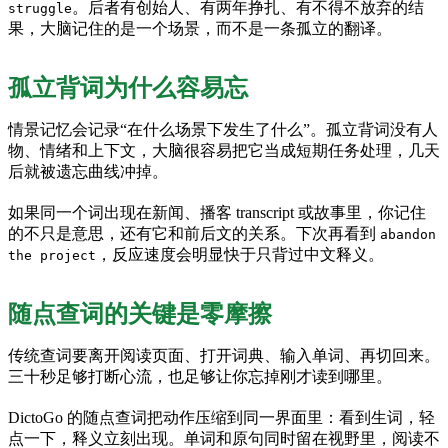
。后者有创始人、有两年挣扎、有不得不放弃的结
struggle
果，大脑记住的是一个场景，而不是一条孤立的翻译。
孤立背词为什么容易忘
情景记忆会记录“在什么场景下发生了什么”。孤立背词没有人
物、情绪和上下文，大脑很容易把它当成短期任务处理，几天
后就被遗忘曲线冲掉。
如果同一个词出现在新闻、播客 transcript 或故事里，你记住
的不只是意思，还有它和前后文的关系。下次再看到
abandon
，反应速度会明显快于只背过中文释义。
the project
随点查词的关键是零摩擦
传统查词要离开阅读页面、打开词典、输入单词、再切回来。
三十秒足够打断心流，也足够让你忘掉刚才读到哪里。
DictoGo 的随点查词把动作压缩到同一界面里：看到生词，轻
点一下，释义立刻出现。单词和原句同时留在视野里，阅读不