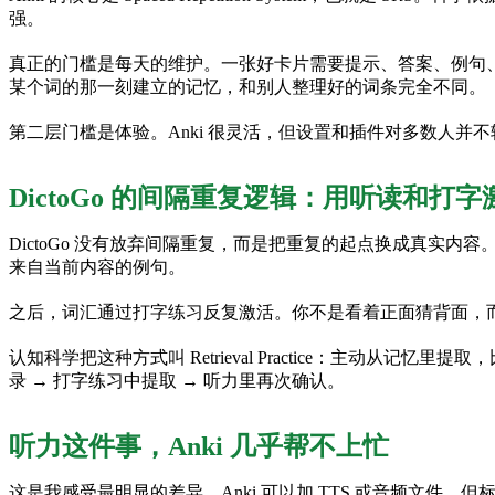
强。
真正的门槛是每天的维护。一张好卡片需要提示、答案、例句、发
某个词的那一刻建立的记忆，和别人整理好的词条完全不同。
第二层门槛是体验。Anki 很灵活，但设置和插件对多数人
DictoGo 的间隔重复逻辑：用听读和打
DictoGo 没有放弃间隔重复，而是把重复的起点换成真实内容
来自当前内容的例句。
之后，词汇通过打字练习反复激活。你不是看着正面猜背面，
认知科学把这种方式叫 Retrieval Practice：主动从记
录 → 打字练习中提取 → 听力里再次确认。
听力这件事，Anki 几乎帮不上忙
这是我感受最明显的差异。Anki 可以加 TTS 或音频文件