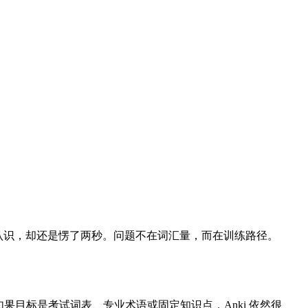
 我每个词都认识，却还是愣了两秒。问题不在词汇量，而在训练路径。
慢遗忘。如果目标是考试词表、专业术语或固定知识点，Anki 依然很