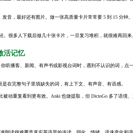
音，最好还有图片。做一张高质量卡片常常要 5 到 15 分
并不轻。很多人下载后做几十张卡片，一旦复习堆积，就很难再回
字激活记忆
。你听播客、新闻、有声书或影视台词时，遇到不认识的词，点一下就
而是在完整句子里填缺失的词，有上下文、有声音、有语感。
忆里提取，比被动重复看到更有效。Anki 也做提取，但 DictoGo
，但标准朗读很难覆盖真实英语里的连读、弱化、情绪、语速变化和