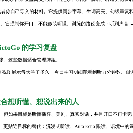
者你自己导入的材料。它提供同步字幕、生词高亮、句级重复和 0.5
继续。它强制你开口，不能假装听懂。训练的路径变成：听到声音 → 
DictoGo 的学习复盘
少张。这些数据适合管理牌组。
atmap 用三个月视图展示每天学了多久；今日学习明细能看到听力分
 更适合想听懂、想说出来的人
得用。但如果目标是听懂播客、美剧、真实对话，并且开口不再卡
坚持、更贴近目标的替代：沉浸式听读、Auto Echo 跟读、语境