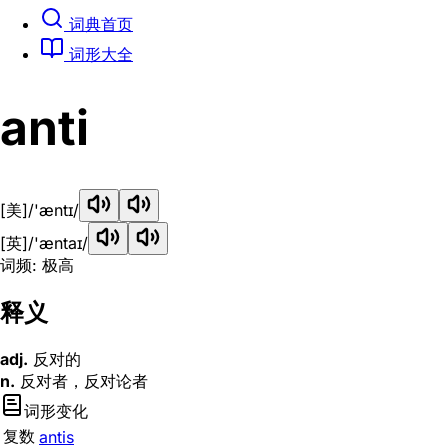
词典首页
词形大全
anti
[美]
/'æntɪ/
[英]
/'æntaɪ/
词频: 极高
释义
adj.
反对的
n.
反对者，反对论者
词形变化
复数
antis