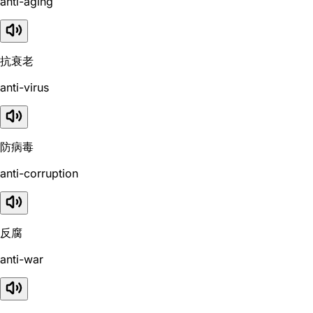
anti-aging
抗衰老
anti-virus
防病毒
anti-corruption
反腐
anti-war