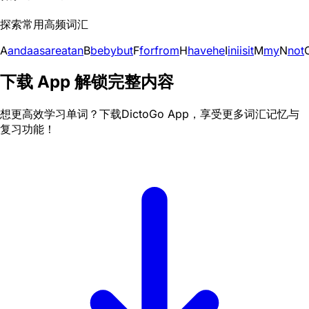
探索常用高频词汇
A
and
a
as
are
at
an
B
be
by
but
F
for
from
H
have
he
I
in
i
is
it
M
my
N
not
下载 App 解锁完整内容
想更高效学习单词？下载DictoGo App，享受更多词汇记忆与
复习功能！