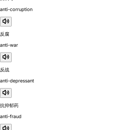
anti-corruption
反腐
anti-war
反战
anti-depressant
抗抑郁药
anti-fraud