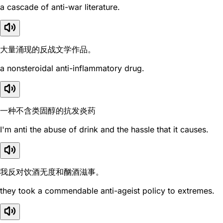
a cascade of anti-war literature.
大量涌现的反战文学作品。
a nonsteroidal anti-inflammatory drug.
一种不含类固醇的抗发炎药
I'm anti the abuse of drink and the hassle that it causes.
我反对饮酒无度和酗酒滋事。
they took a commendable anti-ageist policy to extremes.