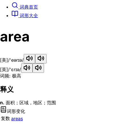
词典首页
词形大全
area
[美]
/'eərɪə/
[英]
/'ɛrɪə/
词频: 极高
释义
n.
面积；区域，地区；范围
词形变化
复数
areas