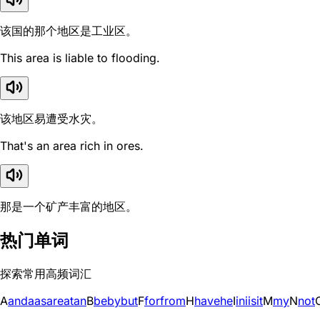
该国的那个地区是工业区。
This area is liable to flooding.
该地区易遭受水灾。
That's an area rich in ores.
那是一个矿产丰富的地区。
热门单词
探索常用高频词汇
A
and
a
as
are
at
an
B
be
by
but
F
for
from
H
have
he
I
in
i
is
it
M
my
N
not