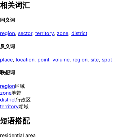
相关词汇
同义词
region
,
sector
,
territory
,
zone
,
district
反义词
place
,
location
,
point
,
volume
,
region
,
site
,
spot
联想词
region
区域
zone
地带
district
行政区
territory
领域
短语搭配
residential area