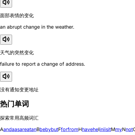
面部表情的变化
an abrupt change in the weather.
天气的突然变化
failure to report a change of address.
没有通知变更地址
热门单词
探索常用高频词汇
A
and
a
as
are
at
an
B
be
by
but
F
for
from
H
have
he
I
in
i
is
it
M
my
N
not