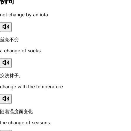
例句
not change by an iota
丝毫不变
a change of socks.
换洗袜子。
change with the temperature
随着温度而变化
the change of seasons.