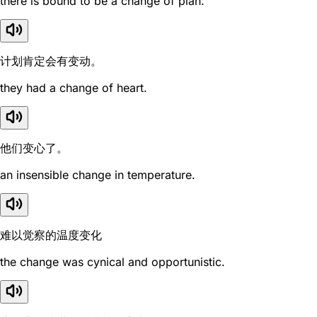
there is bound to be a change of plan.
计划肯定会有变动。
they had a change of heart.
他们变心了。
an insensible change in temperature.
难以觉察的温度变化
the change was cynical and opportunistic.