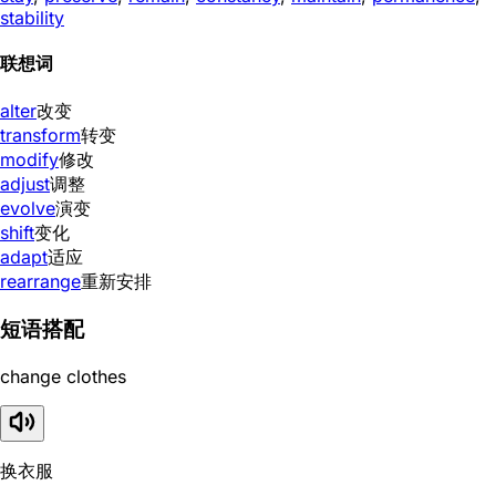
stability
联想词
alter
改变
transform
转变
modify
修改
adjust
调整
evolve
演变
shift
变化
adapt
适应
rearrange
重新安排
短语搭配
change clothes
换衣服