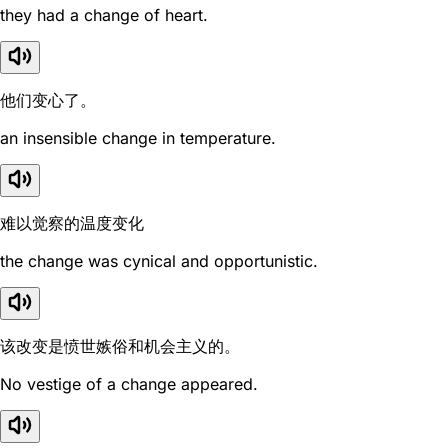
they had a change of heart.
他们变心了。
an insensible change in temperature.
难以觉察的温度变化
the change was cynical and opportunistic.
该改变是愤世嫉俗和机会主义的。
No vestige of a change appeared.