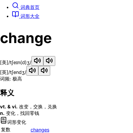
词典首页
词形大全
change
[美]
/tʃeɪn(d)ʒ/
[英]
/tʃendʒ/
词频: 极高
释义
vt. & vi.
改变，交换，兑换
n.
变化，找回零钱
词形变化
复数
changes