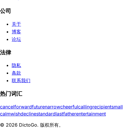
公司
关于
博客
论坛
法律
隐私
条款
联系我们
热门词汇
cancel
forward
future
narrow
cheerful
calling
recipient
small
calm
wish
decline
standard
last
father
entertainment
© 2026 DictoGo. 版权所有。