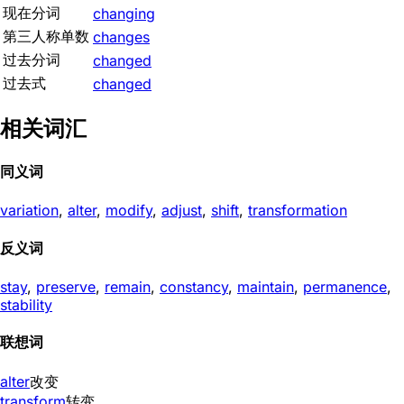
现在分词
changing
第三人称单数
changes
过去分词
changed
过去式
changed
相关词汇
同义词
variation
,
alter
,
modify
,
adjust
,
shift
,
transformation
反义词
stay
,
preserve
,
remain
,
constancy
,
maintain
,
permanence
,
stability
联想词
alter
改变
transform
转变