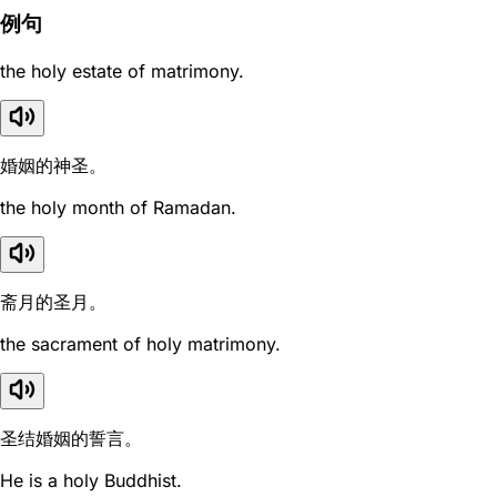
例句
the holy estate of matrimony.
婚姻的神圣。
the holy month of Ramadan.
斋月的圣月。
the sacrament of holy matrimony.
圣结婚姻的誓言。
He is a holy Buddhist.