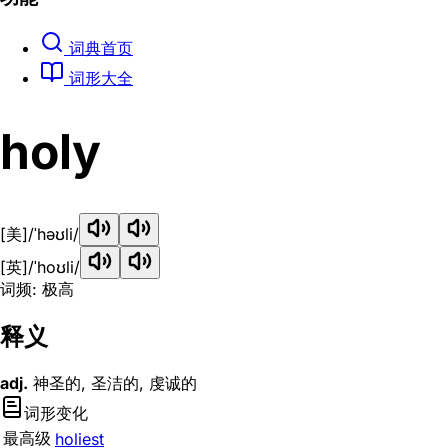
词典首页
词形大全
holy
[美]
/ˈhəʊli/
[英]
/ˈhoʊli/
词频: 极高
释义
adj.
神圣的, 圣洁的, 虔诚的
词形变化
最高级
holiest