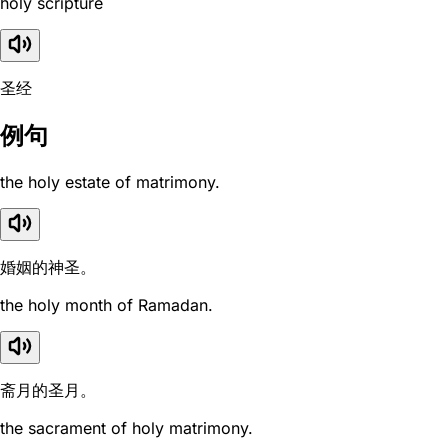
holy scripture
圣经
例句
the holy estate of matrimony.
婚姻的神圣。
the holy month of Ramadan.
斋月的圣月。
the sacrament of holy matrimony.