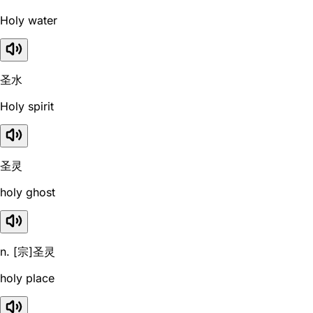
Holy water
圣水
Holy spirit
圣灵
holy ghost
n. [宗]圣灵
holy place