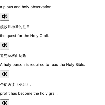
a pious and holy observation.
虔诚且神圣的注目
the quest for the Holy Grail.
追究圣杯而历险
A holy person is required to read the Holy Bible.
圣徒必读《圣经》。
profit has become the holy grail.