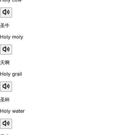
圣牛
Holy moly
天啊
Holy grail
圣杯
Holy water