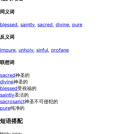
同义词
blessed
,
saintly
,
sacred
,
divine
,
pure
反义词
impure
,
unholy
,
sinful
,
profane
联想词
sacred
神圣的
divine
神圣的
blessed
受祝福的
saintly
圣洁的
sacrosanct
神圣不可侵犯的
pure
纯净的
短语搭配
Holy cow