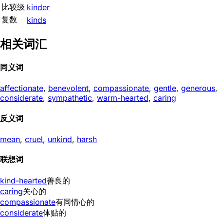
比较级
kinder
复数
kinds
相关词汇
同义词
affectionate
,
benevolent
,
compassionate
,
gentle
,
generous
,
considerate
,
sympathetic
,
warm-hearted
,
caring
反义词
mean
,
cruel
,
unkind
,
harsh
联想词
kind-hearted
善良的
caring
关心的
compassionate
有同情心的
considerate
体贴的