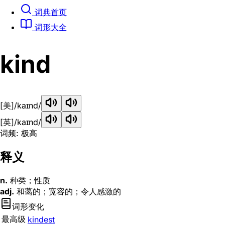
词典首页
词形大全
kind
[美]
/kaɪnd/
[英]
/kaɪnd/
词频: 极高
释义
n.
种类；性质
adj.
和蔼的；宽容的；令人感激的
词形变化
最高级
kindest