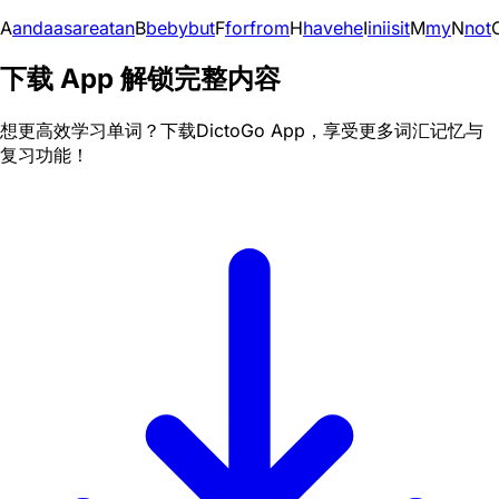
A
and
a
as
are
at
an
B
be
by
but
F
for
from
H
have
he
I
in
i
is
it
M
my
N
not
下载 App 解锁完整内容
想更高效学习单词？下载DictoGo App，享受更多词汇记忆与
复习功能！