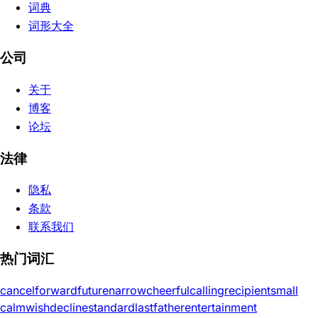
词典
词形大全
公司
关于
博客
论坛
法律
隐私
条款
联系我们
热门词汇
cancel
forward
future
narrow
cheerful
calling
recipient
small
calm
wish
decline
standard
last
father
entertainment