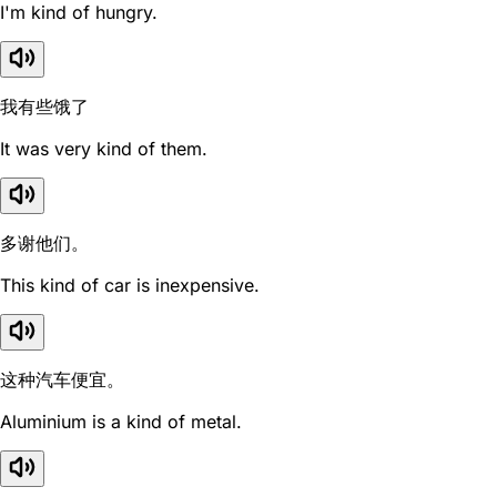
I'm kind of hungry.
我有些饿了
It was very kind of them.
多谢他们。
This kind of car is inexpensive.
这种汽车便宜。
Aluminium is a kind of metal.