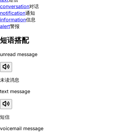
conversation
对话
notification
通知
information
信息
alert
警报
短语搭配
unread message
未读消息
text message
短信
voicemail message