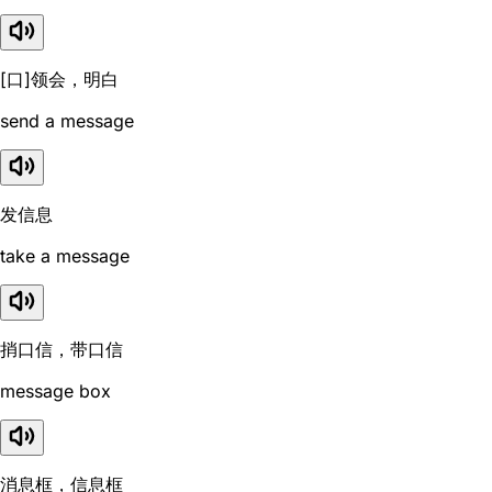
[口]领会，明白
send a message
发信息
take a message
捎口信，带口信
message box
消息框，信息框