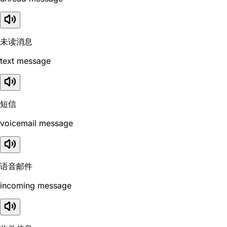
未读消息
text message
短信
voicemail message
语音邮件
incoming message