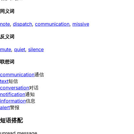
同义词
note
,
dispatch
,
communication
,
missive
反义词
mute
,
quiet
,
silence
联想词
communication
通信
text
短信
conversation
对话
notification
通知
information
信息
alert
警报
短语搭配
unread message