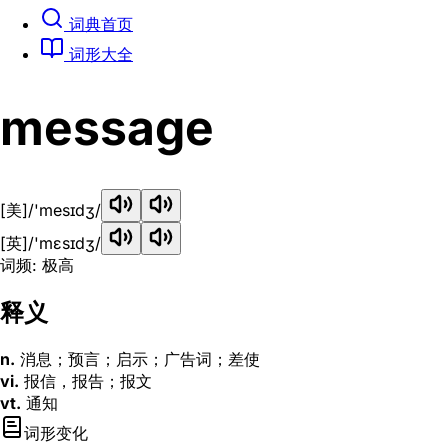
词典首页
词形大全
message
[美]
/'mesɪdʒ/
[英]
/'mɛsɪdʒ/
词频: 极高
释义
n.
消息；预言；启示；广告词；差使
vi.
报信，报告；报文
vt.
通知
词形变化